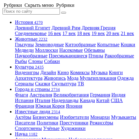
Рубрики
Скрыть меню
Рубрики
История
4270
Древний Египет
Древний Рим
Древняя Греция
Средневековье
16 век
17 век
18 век
19 век
20 век
21 век
Животные
2232
Грызуны
Земноводные
Китообразные
Копытные
Кошки
Медведи
Моллюски
Насекомые
Обезьяны
Паукообразные
Пресмыкающиеся
Птицы
Ракообразные
Рыбы
Слоны
Собаки
Культура
2435
Видеоигры
Дизайн
Кино
Комиксы
Музыка
Книги
Архитектура
Живопись
Мода
Мультипликация
Одежда
Сериалы
Сказки
Скульптура
ТВ
Города и страны
2734
Флаги
Австралия
Великобритания
Германия
Индия
Испания
Италия
Нидерланды
Канада
Китай
США
Франция
Южная Корея
Япония
Известные люди
2314
Актёры
Бизнесмены
Изобретатели
Монархи
Музыканты
Писатели
Политики
Преступники
Режиссёры
Спортсмены
Учёные
Художники
Наука
1182