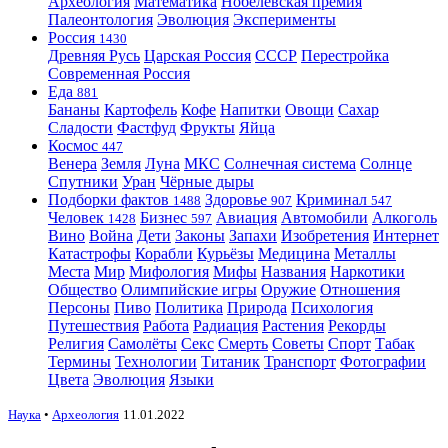
Археология
Математика
Нобелевская премия
Палеонтология
Эволюция
Эксперименты
Россия
1430
Древняя Русь
Царская Россия
СССР
Перестройка
Современная Россия
Еда
881
Бананы
Картофель
Кофе
Напитки
Овощи
Сахар
Сладости
Фастфуд
Фрукты
Яйца
Космос
447
Венера
Земля
Луна
МКС
Солнечная система
Солнце
Спутники
Уран
Чёрные дыры
Подборки фактов
Здоровье
Криминал
1488
907
547
Человек
Бизнес
Авиация
Автомобили
Алкоголь
1428
597
Вино
Война
Дети
Законы
Запахи
Изобретения
Интернет
Катастрофы
Корабли
Курьёзы
Медицина
Металлы
Места
Мир
Мифология
Мифы
Названия
Наркотики
Общество
Олимпийские игры
Оружие
Отношения
Персоны
Пиво
Политика
Природа
Психология
Путешествия
Работа
Радиация
Растения
Рекорды
Религия
Самолёты
Секс
Смерть
Советы
Спорт
Табак
Термины
Технологии
Титаник
Транспорт
Фотографии
Цвета
Эволюция
Языки
Наука
•
Археология
11.01.2022