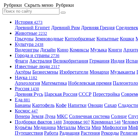
Рубрики
Скрыть меню
Рубрики
История
4273
Древний Египет
Древний Рим
Древняя Греция
Средневек
Животные
2232
Грызуны
Земноводные
Китообразные
Копытные
Кошки
Культура
2438
Видеоигры
Дизайн
Кино
Комиксы
Музыка
Книги
Архит
Города и страны
2736
Флаги
Австралия
Великобритания
Германия
Индия
Испа
Известные люди
2317
Актёры
Бизнесмены
Изобретатели
Монархи
Музыканты
Наука
1182
Археология
Математика
Нобелевская премия
Палеонтоло
Россия
1430
Древняя Русь
Царская Россия
СССР
Перестройка
Соврем
Еда
881
Бананы
Картофель
Кофе
Напитки
Овощи
Сахар
Сладости
Космос
447
Венера
Земля
Луна
МКС
Солнечная система
Солнце
Спу
Подборки фактов
Здоровье
Криминал
Челове
1488
907
548
Курьёзы
Медицина
Металлы
Места
Мир
Мифология
Ми
Путешествия
Работа
Радиация
Растения
Рекорды
Религия