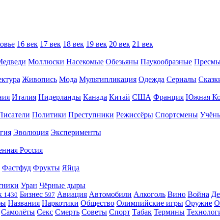
овье
16 век
17 век
18 век
19 век
20 век
21 век
Медведи
Моллюски
Насекомые
Обезьяны
Паукообразные
Пресм
ектура
Живопись
Мода
Мультипликация
Одежда
Сериалы
Сказк
ния
Италия
Нидерланды
Канада
Китай
США
Франция
Южная Ко
Писатели
Политики
Преступники
Режиссёры
Спортсмены
Учён
гия
Эволюция
Эксперименты
енная Россия
Фастфуд
Фрукты
Яйца
тники
Уран
Чёрные дыры
к
Бизнес
Авиация
Автомобили
Алкоголь
Вино
Война
Де
1430
597
фы
Названия
Наркотики
Общество
Олимпийские игры
Оружие
О
Самолёты
Секс
Смерть
Советы
Спорт
Табак
Термины
Технолог