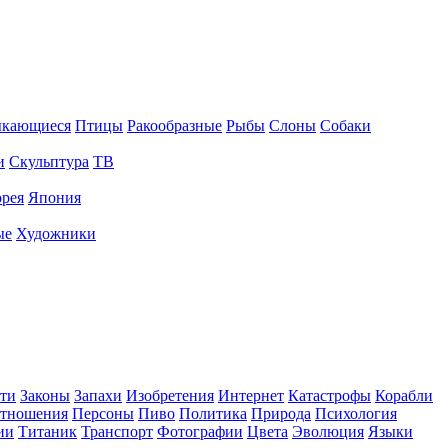
ыкающиеся
Птицы
Ракообразные
Рыбы
Слоны
Собаки
и
Скульптура
ТВ
рея
Япония
ые
Художники
ти
Законы
Запахи
Изобретения
Интернет
Катастрофы
Корабли
тношения
Персоны
Пиво
Политика
Природа
Психология
ии
Титаник
Транспорт
Фотографии
Цвета
Эволюция
Языки