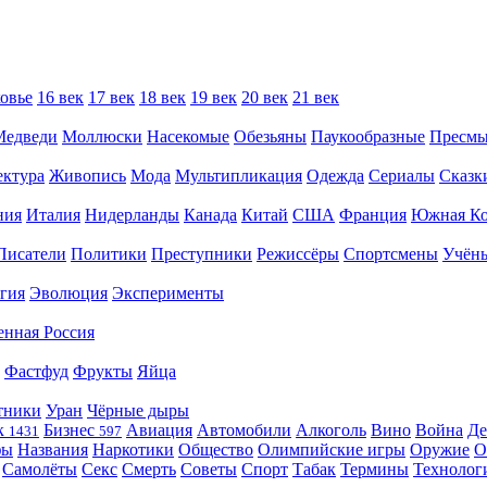
овье
16 век
17 век
18 век
19 век
20 век
21 век
Медведи
Моллюски
Насекомые
Обезьяны
Паукообразные
Пресм
ектура
Живопись
Мода
Мультипликация
Одежда
Сериалы
Сказк
ния
Италия
Нидерланды
Канада
Китай
США
Франция
Южная Ко
Писатели
Политики
Преступники
Режиссёры
Спортсмены
Учён
гия
Эволюция
Эксперименты
енная Россия
Фастфуд
Фрукты
Яйца
тники
Уран
Чёрные дыры
к
Бизнес
Авиация
Автомобили
Алкоголь
Вино
Война
Де
1431
597
фы
Названия
Наркотики
Общество
Олимпийские игры
Оружие
О
Самолёты
Секс
Смерть
Советы
Спорт
Табак
Термины
Технолог