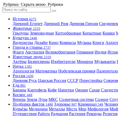
Рубрики
Скрыть меню
Рубрики
История
4275
Древний Египет
Древний Рим
Древняя Греция
Средневек
Животные
2233
Грызуны
Земноводные
Китообразные
Копытные
Кошки
Культура
2440
Видеоигры
Дизайн
Кино
Комиксы
Музыка
Книги
Архит
Города и страны
2737
Флаги
Австралия
Великобритания
Германия
Индия
Испа
Известные люди
2319
Актёры
Бизнесмены
Изобретатели
Монархи
Музыканты
Наука
1182
Археология
Математика
Нобелевская премия
Палеонтоло
Россия
1430
Древняя Русь
Царская Россия
СССР
Перестройка
Соврем
Еда
881
Бананы
Картофель
Кофе
Напитки
Овощи
Сахар
Сладости
Космос
449
Венера
Земля
Луна
МКС
Солнечная система
Солнце
Спу
Подборки фактов
Здоровье
Криминал
Челове
1488
907
548
Курьёзы
Медицина
Металлы
Места
Мир
Мифология
Ми
Путешествия
Работа
Радиация
Растения
Рекорды
Религия