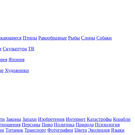
ыкающиеся
Птицы
Ракообразные
Рыбы
Слоны
Собаки
и
Скульптура
ТВ
рея
Япония
ые
Художники
ти
Законы
Запахи
Изобретения
Интернет
Катастрофы
Корабли
тношения
Персоны
Пиво
Политика
Природа
Психология
ии
Титаник
Транспорт
Фотографии
Цвета
Эволюция
Языки