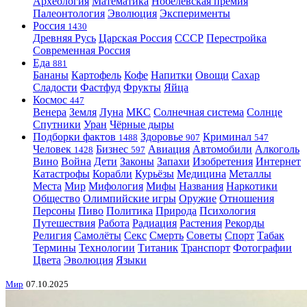
Археология
Математика
Нобелевская премия
Палеонтология
Эволюция
Эксперименты
Россия
1430
Древняя Русь
Царская Россия
СССР
Перестройка
Современная Россия
Еда
881
Бананы
Картофель
Кофе
Напитки
Овощи
Сахар
Сладости
Фастфуд
Фрукты
Яйца
Космос
447
Венера
Земля
Луна
МКС
Солнечная система
Солнце
Спутники
Уран
Чёрные дыры
Подборки фактов
Здоровье
Криминал
1488
907
547
Человек
Бизнес
Авиация
Автомобили
Алкоголь
1428
597
Вино
Война
Дети
Законы
Запахи
Изобретения
Интернет
Катастрофы
Корабли
Курьёзы
Медицина
Металлы
Места
Мир
Мифология
Мифы
Названия
Наркотики
Общество
Олимпийские игры
Оружие
Отношения
Персоны
Пиво
Политика
Природа
Психология
Путешествия
Работа
Радиация
Растения
Рекорды
Религия
Самолёты
Секс
Смерть
Советы
Спорт
Табак
Термины
Технологии
Титаник
Транспорт
Фотографии
Цвета
Эволюция
Языки
Мир
07.10.2025