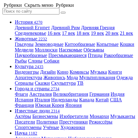
Рубрики
Скрыть меню
Рубрики
История
4270
Древний Египет
Древний Рим
Древняя Греция
Средневековье
16 век
17 век
18 век
19 век
20 век
21 век
Животные
2232
Грызуны
Земноводные
Китообразные
Копытные
Кошки
Медведи
Моллюски
Насекомые
Обезьяны
Паукообразные
Пресмыкающиеся
Птицы
Ракообразные
Рыбы
Слоны
Собаки
Культура
2435
Видеоигры
Дизайн
Кино
Комиксы
Музыка
Книги
Архитектура
Живопись
Мода
Мультипликация
Одежда
Сериалы
Сказки
Скульптура
ТВ
Города и страны
2734
Флаги
Австралия
Великобритания
Германия
Индия
Испания
Италия
Нидерланды
Канада
Китай
США
Франция
Южная Корея
Япония
Известные люди
2314
Актёры
Бизнесмены
Изобретатели
Монархи
Музыканты
Писатели
Политики
Преступники
Режиссёры
Спортсмены
Учёные
Художники
Наука
1182