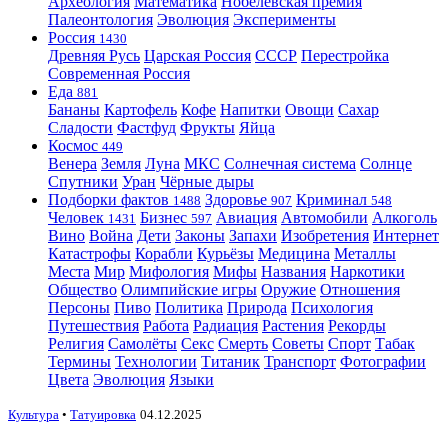
Археология
Математика
Нобелевская премия
Палеонтология
Эволюция
Эксперименты
Россия
1430
Древняя Русь
Царская Россия
СССР
Перестройка
Современная Россия
Еда
881
Бананы
Картофель
Кофе
Напитки
Овощи
Сахар
Сладости
Фастфуд
Фрукты
Яйца
Космос
449
Венера
Земля
Луна
МКС
Солнечная система
Солнце
Спутники
Уран
Чёрные дыры
Подборки фактов
Здоровье
Криминал
1488
907
548
Человек
Бизнес
Авиация
Автомобили
Алкоголь
1431
597
Вино
Война
Дети
Законы
Запахи
Изобретения
Интернет
Катастрофы
Корабли
Курьёзы
Медицина
Металлы
Места
Мир
Мифология
Мифы
Названия
Наркотики
Общество
Олимпийские игры
Оружие
Отношения
Персоны
Пиво
Политика
Природа
Психология
Путешествия
Работа
Радиация
Растения
Рекорды
Религия
Самолёты
Секс
Смерть
Советы
Спорт
Табак
Термины
Технологии
Титаник
Транспорт
Фотографии
Цвета
Эволюция
Языки
Культура
•
Татуировка
04.12.2025