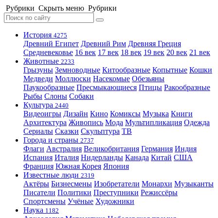
Рубрики
Скрыть меню
Рубрики
История
4275
Древний Египет
Древний Рим
Древняя Греция
Средневековье
16 век
17 век
18 век
19 век
20 век
21 век
Животные
2233
Грызуны
Земноводные
Китообразные
Копытные
Кошки
Медведи
Моллюски
Насекомые
Обезьяны
Паукообразные
Пресмыкающиеся
Птицы
Ракообразные
Рыбы
Слоны
Собаки
Культура
2440
Видеоигры
Дизайн
Кино
Комиксы
Музыка
Книги
Архитектура
Живопись
Мода
Мультипликация
Одежда
Сериалы
Сказки
Скульптура
ТВ
Города и страны
2737
Флаги
Австралия
Великобритания
Германия
Индия
Испания
Италия
Нидерланды
Канада
Китай
США
Франция
Южная Корея
Япония
Известные люди
2319
Актёры
Бизнесмены
Изобретатели
Монархи
Музыканты
Писатели
Политики
Преступники
Режиссёры
Спортсмены
Учёные
Художники
Наука
1182