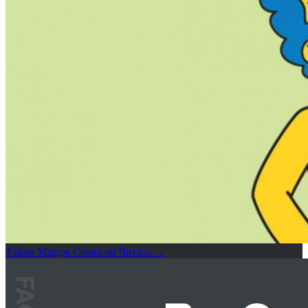
Тайна Мардж Симпсон
Читать →