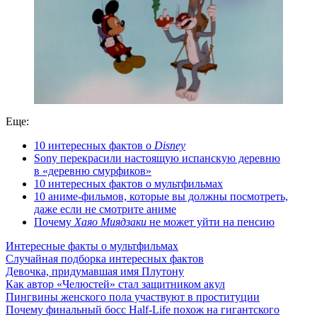
Еще:
10 интересных фактов о
Disney
Sony перекрасили настоящую испанскую деревню
в «деревню смурфиков»
10 интересных фактов о мультфильмах
10 аниме-фильмов, которые вы должны посмотреть,
даже если не смотрите аниме
Почему
Хаяо Миядзаки
не может уйти на пенсию
Интересные факты о мультфильмах
Случайная подборка интересных фактов
Девочка, придумавшая имя Плутону
Как автор «Челюстей» стал защитником акул
Пингвины женского пола участвуют в проституции
Почему финальный босс Half-Life похож на гигантского