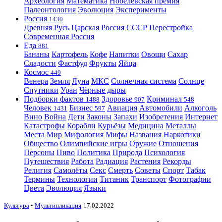
Археология
Математика
Нобелевская премия
Палеонтология
Эволюция
Эксперименты
Россия
1430
Древняя Русь
Царская Россия
СССР
Перестройка
Современная Россия
Еда
881
Бананы
Картофель
Кофе
Напитки
Овощи
Сахар
Сладости
Фастфуд
Фрукты
Яйца
Космос
449
Венера
Земля
Луна
МКС
Солнечная система
Солнце
Спутники
Уран
Чёрные дыры
Подборки фактов
Здоровье
Криминал
1488
907
548
Человек
Бизнес
Авиация
Автомобили
Алкоголь
1431
597
Вино
Война
Дети
Законы
Запахи
Изобретения
Интернет
Катастрофы
Корабли
Курьёзы
Медицина
Металлы
Места
Мир
Мифология
Мифы
Названия
Наркотики
Общество
Олимпийские игры
Оружие
Отношения
Персоны
Пиво
Политика
Природа
Психология
Путешествия
Работа
Радиация
Растения
Рекорды
Религия
Самолёты
Секс
Смерть
Советы
Спорт
Табак
Термины
Технологии
Титаник
Транспорт
Фотографии
Цвета
Эволюция
Языки
Культура
•
Мультипликация
17.02.2022