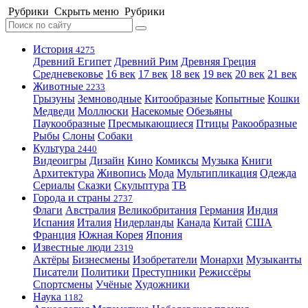
Рубрики
Скрыть меню
Рубрики
История
4275
Древний Египет
Древний Рим
Древняя Греция
Средневековье
16 век
17 век
18 век
19 век
20 век
21 век
Животные
2233
Грызуны
Земноводные
Китообразные
Копытные
Кошки
Медведи
Моллюски
Насекомые
Обезьяны
Паукообразные
Пресмыкающиеся
Птицы
Ракообразные
Рыбы
Слоны
Собаки
Культура
2440
Видеоигры
Дизайн
Кино
Комиксы
Музыка
Книги
Архитектура
Живопись
Мода
Мультипликация
Одежда
Сериалы
Сказки
Скульптура
ТВ
Города и страны
2737
Флаги
Австралия
Великобритания
Германия
Индия
Испания
Италия
Нидерланды
Канада
Китай
США
Франция
Южная Корея
Япония
Известные люди
2319
Актёры
Бизнесмены
Изобретатели
Монархи
Музыканты
Писатели
Политики
Преступники
Режиссёры
Спортсмены
Учёные
Художники
Наука
1182