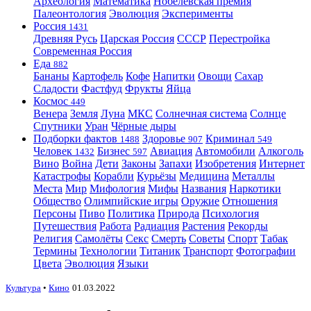
Археология
Математика
Нобелевская премия
Палеонтология
Эволюция
Эксперименты
Россия
1431
Древняя Русь
Царская Россия
СССР
Перестройка
Современная Россия
Еда
882
Бананы
Картофель
Кофе
Напитки
Овощи
Сахар
Сладости
Фастфуд
Фрукты
Яйца
Космос
449
Венера
Земля
Луна
МКС
Солнечная система
Солнце
Спутники
Уран
Чёрные дыры
Подборки фактов
Здоровье
Криминал
1488
907
549
Человек
Бизнес
Авиация
Автомобили
Алкоголь
1432
597
Вино
Война
Дети
Законы
Запахи
Изобретения
Интернет
Катастрофы
Корабли
Курьёзы
Медицина
Металлы
Места
Мир
Мифология
Мифы
Названия
Наркотики
Общество
Олимпийские игры
Оружие
Отношения
Персоны
Пиво
Политика
Природа
Психология
Путешествия
Работа
Радиация
Растения
Рекорды
Религия
Самолёты
Секс
Смерть
Советы
Спорт
Табак
Термины
Технологии
Титаник
Транспорт
Фотографии
Цвета
Эволюция
Языки
Культура
•
Кино
01.03.2022