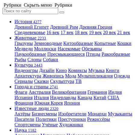
Рубрики
Скрыть меню
Рубрики
История
4277
Древний Египет
Древний Рим
Древняя Греция
Средневековье
16 век
17 век
18 век
19 век
20 век
21 век
Животные
2233
Грызуны
Земноводные
Китообразные
Копытные
Кошки
Медведи
Моллюски
Насекомые
Обезьяны
Паукообразные
Пресмыкающиеся
Птицы
Ракообразные
Рыбы
Слоны
Собаки
Культура
2443
Видеоигры
Дизайн
Кино
Комиксы
Музыка
Книги
Архитектура
Живопись
Мода
Мультипликация
Одежда
Сериалы
Сказки
Скульптура
ТВ
Города и страны
2741
Флаги
Австралия
Великобритания
Германия
Индия
Испания
Италия
Нидерланды
Канада
Китай
США
Франция
Южная Корея
Япония
Известные люди
2320
Актёры
Бизнесмены
Изобретатели
Монархи
Музыканты
Писатели
Политики
Преступники
Режиссёры
Спортсмены
Учёные
Художники
Наука
1182