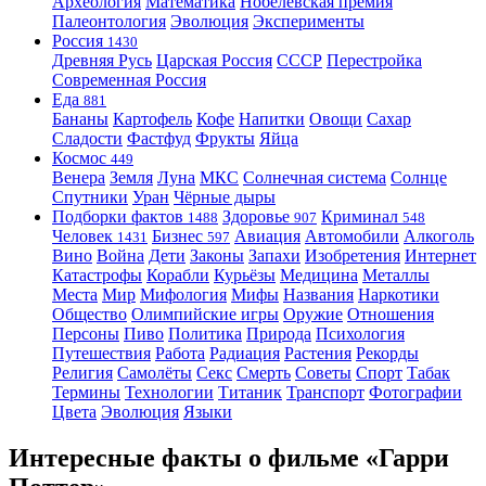
Археология
Математика
Нобелевская премия
Палеонтология
Эволюция
Эксперименты
Россия
1430
Древняя Русь
Царская Россия
СССР
Перестройка
Современная Россия
Еда
881
Бананы
Картофель
Кофе
Напитки
Овощи
Сахар
Сладости
Фастфуд
Фрукты
Яйца
Космос
449
Венера
Земля
Луна
МКС
Солнечная система
Солнце
Спутники
Уран
Чёрные дыры
Подборки фактов
Здоровье
Криминал
1488
907
548
Человек
Бизнес
Авиация
Автомобили
Алкоголь
1431
597
Вино
Война
Дети
Законы
Запахи
Изобретения
Интернет
Катастрофы
Корабли
Курьёзы
Медицина
Металлы
Места
Мир
Мифология
Мифы
Названия
Наркотики
Общество
Олимпийские игры
Оружие
Отношения
Персоны
Пиво
Политика
Природа
Психология
Путешествия
Работа
Радиация
Растения
Рекорды
Религия
Самолёты
Секс
Смерть
Советы
Спорт
Табак
Термины
Технологии
Титаник
Транспорт
Фотографии
Цвета
Эволюция
Языки
Интересные факты о фильме «Гарри