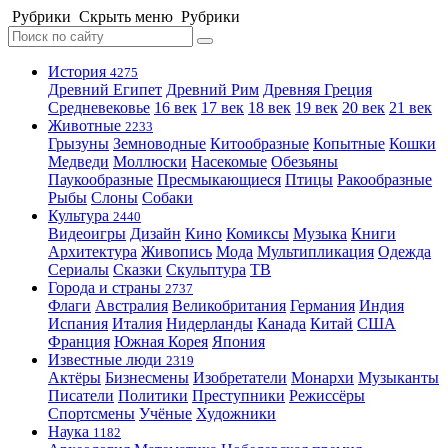
Рубрики
Скрыть меню
Рубрики
История
4275
Древний Египет
Древний Рим
Древняя Греция
Средневековье
16 век
17 век
18 век
19 век
20 век
21 век
Животные
2233
Грызуны
Земноводные
Китообразные
Копытные
Кошки
Медведи
Моллюски
Насекомые
Обезьяны
Паукообразные
Пресмыкающиеся
Птицы
Ракообразные
Рыбы
Слоны
Собаки
Культура
2440
Видеоигры
Дизайн
Кино
Комиксы
Музыка
Книги
Архитектура
Живопись
Мода
Мультипликация
Одежда
Сериалы
Сказки
Скульптура
ТВ
Города и страны
2737
Флаги
Австралия
Великобритания
Германия
Индия
Испания
Италия
Нидерланды
Канада
Китай
США
Франция
Южная Корея
Япония
Известные люди
2319
Актёры
Бизнесмены
Изобретатели
Монархи
Музыканты
Писатели
Политики
Преступники
Режиссёры
Спортсмены
Учёные
Художники
Наука
1182