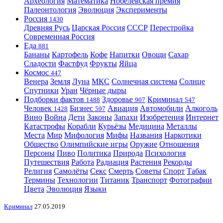
Археология
Математика
Нобелевская премия
Палеонтология
Эволюция
Эксперименты
Россия
1430
Древняя Русь
Царская Россия
СССР
Перестройка
Современная Россия
Еда
881
Бананы
Картофель
Кофе
Напитки
Овощи
Сахар
Сладости
Фастфуд
Фрукты
Яйца
Космос
447
Венера
Земля
Луна
МКС
Солнечная система
Солнце
Спутники
Уран
Чёрные дыры
Подборки фактов
Здоровье
Криминал
1488
907
547
Человек
Бизнес
Авиация
Автомобили
Алкоголь
1428
597
Вино
Война
Дети
Законы
Запахи
Изобретения
Интернет
Катастрофы
Корабли
Курьёзы
Медицина
Металлы
Места
Мир
Мифология
Мифы
Названия
Наркотики
Общество
Олимпийские игры
Оружие
Отношения
Персоны
Пиво
Политика
Природа
Психология
Путешествия
Работа
Радиация
Растения
Рекорды
Религия
Самолёты
Секс
Смерть
Советы
Спорт
Табак
Термины
Технологии
Титаник
Транспорт
Фотографии
Цвета
Эволюция
Языки
Криминал
27.05.2019