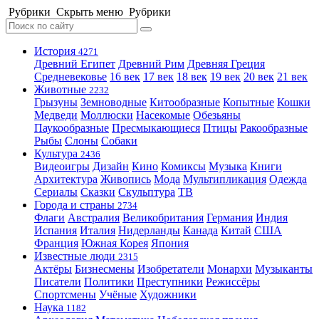
Рубрики
Скрыть меню
Рубрики
История
4271
Древний Египет
Древний Рим
Древняя Греция
Средневековье
16 век
17 век
18 век
19 век
20 век
21 век
Животные
2232
Грызуны
Земноводные
Китообразные
Копытные
Кошки
Медведи
Моллюски
Насекомые
Обезьяны
Паукообразные
Пресмыкающиеся
Птицы
Ракообразные
Рыбы
Слоны
Собаки
Культура
2436
Видеоигры
Дизайн
Кино
Комиксы
Музыка
Книги
Архитектура
Живопись
Мода
Мультипликация
Одежда
Сериалы
Сказки
Скульптура
ТВ
Города и страны
2734
Флаги
Австралия
Великобритания
Германия
Индия
Испания
Италия
Нидерланды
Канада
Китай
США
Франция
Южная Корея
Япония
Известные люди
2315
Актёры
Бизнесмены
Изобретатели
Монархи
Музыканты
Писатели
Политики
Преступники
Режиссёры
Спортсмены
Учёные
Художники
Наука
1182