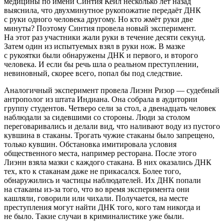
медицины по имени Синтия Кейл несколько лет назад
выяснила, что двухминутное рукопожатие передаёт ДНК
с руки одного человека другому. Но кто жмёт руки две
минуты? Поэтому Синтия провела новый эксперимент.
На этот раз участники жали руки в течение десяти секунд.
Затем один из испытуемых взял в руки нож. В мазке
с рукоятки были обнаружены ДНК и первого, и второго
человека. И если бы речь шла о реальном преступлении,
невиновный, скорее всего, попал бы под следствие.
Аналогичный эксперимент провела Лиэнн Ризор — судебный
антрополог из штата Индиана. Она собрала в аудитории
группу студентов. Четверо сели за стол, а двенадцать человек
наблюдали за сидевшими со стороны. Люди за столом
переговаривались и делали вид, что наливают воду из пустого
кувшина в стаканы. Трогать чужие стаканы было запрещено,
только кувшин. Обстановка имитировала условия
общественного места, например ресторана. После этого
Лиэнн взяла мазки с каждого стакана. В них оказались ДНК
тех, кто к стаканам даже не прикасался. Более того,
обнаружились и частицы наблюдателей. Их ДНК попали
на стаканы
из-за
того, что во время эксперимента они
кашляли, говорили или чихали. Получается, на месте
преступления могут найти ДНК того, кого там никогда и
не было. Такие случаи в криминалистике уже были.