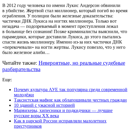
В 2012 году человека по имени Лукис Андерсон обвинили
в убийстве. Жертвой стал миллионер, который погиб во время
ограбления. У полиции были железные доказательства:
частички ДНК Лукиса на ногтях миллионера. Только вот
незадача — подозреваемый в момент преступления лежал
в больнице без сознания! Позже криминалисты выяснили, что
парамедики, которые доставили Лукиса, до этого пытались
спасти жизнь миллионеру. Именно
из-за
них частички ДНК
«перекочевали» на ногти жертвы. Лукису повезло, что у него
было железное алиби…
Читайте также:
Невероятные, но реальные судебные
разбирательства
Еще:
Почему культура АУЕ так популярна среди современной
молодёжи
Таксистская мафия: как облапошивали честных граждан
10 зданий с ужасной историей
Марвихеры, хипесники и подкидчики — лучшие
русские воры XX века
Как в царской России исправляли малолетних
преступников