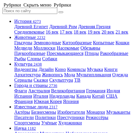
Рубрики
Скрыть меню
Рубрики
История
4273
Древний Египет
Древний Рим
Древняя Греция
Средневековье
16 век
17 век
18 век
19 век
20 век
21 век
Животные
2232
Грызуны
Земноводные
Китообразные
Копытные
Кошки
Медведи
Моллюски
Насекомые
Обезьяны
Паукообразные
Пресмыкающиеся
Птицы
Ракообразные
Рыбы
Слоны
Собаки
Культура
2438
Видеоигры
Дизайн
Кино
Комиксы
Музыка
Книги
Архитектура
Живопись
Мода
Мультипликация
Одежда
Сериалы
Сказки
Скульптура
ТВ
Города и страны
2736
Флаги
Австралия
Великобритания
Германия
Индия
Испания
Италия
Нидерланды
Канада
Китай
США
Франция
Южная Корея
Япония
Известные люди
2317
Актёры
Бизнесмены
Изобретатели
Монархи
Музыканты
Писатели
Политики
Преступники
Режиссёры
Спортсмены
Учёные
Художники
Наука
1182