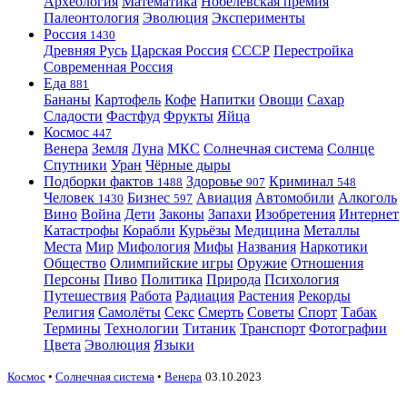
Археология
Математика
Нобелевская премия
Палеонтология
Эволюция
Эксперименты
Россия
1430
Древняя Русь
Царская Россия
СССР
Перестройка
Современная Россия
Еда
881
Бананы
Картофель
Кофе
Напитки
Овощи
Сахар
Сладости
Фастфуд
Фрукты
Яйца
Космос
447
Венера
Земля
Луна
МКС
Солнечная система
Солнце
Спутники
Уран
Чёрные дыры
Подборки фактов
Здоровье
Криминал
1488
907
548
Человек
Бизнес
Авиация
Автомобили
Алкоголь
1430
597
Вино
Война
Дети
Законы
Запахи
Изобретения
Интернет
Катастрофы
Корабли
Курьёзы
Медицина
Металлы
Места
Мир
Мифология
Мифы
Названия
Наркотики
Общество
Олимпийские игры
Оружие
Отношения
Персоны
Пиво
Политика
Природа
Психология
Путешествия
Работа
Радиация
Растения
Рекорды
Религия
Самолёты
Секс
Смерть
Советы
Спорт
Табак
Термины
Технологии
Титаник
Транспорт
Фотографии
Цвета
Эволюция
Языки
Космос
•
Солнечная система
•
Венера
03.10.2023