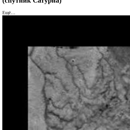
(спутник Сатурна)
Ещё…