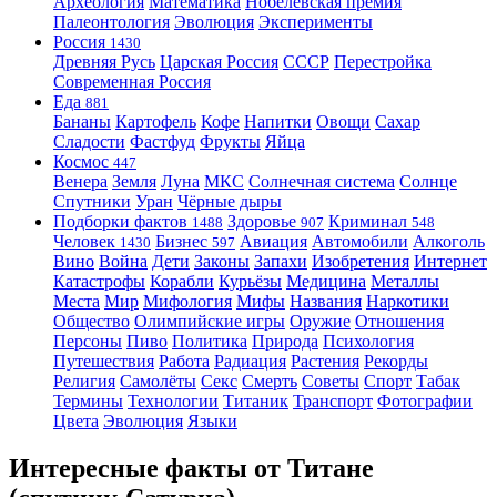
Археология
Математика
Нобелевская премия
Палеонтология
Эволюция
Эксперименты
Россия
1430
Древняя Русь
Царская Россия
СССР
Перестройка
Современная Россия
Еда
881
Бананы
Картофель
Кофе
Напитки
Овощи
Сахар
Сладости
Фастфуд
Фрукты
Яйца
Космос
447
Венера
Земля
Луна
МКС
Солнечная система
Солнце
Спутники
Уран
Чёрные дыры
Подборки фактов
Здоровье
Криминал
1488
907
548
Человек
Бизнес
Авиация
Автомобили
Алкоголь
1430
597
Вино
Война
Дети
Законы
Запахи
Изобретения
Интернет
Катастрофы
Корабли
Курьёзы
Медицина
Металлы
Места
Мир
Мифология
Мифы
Названия
Наркотики
Общество
Олимпийские игры
Оружие
Отношения
Персоны
Пиво
Политика
Природа
Психология
Путешествия
Работа
Радиация
Растения
Рекорды
Религия
Самолёты
Секс
Смерть
Советы
Спорт
Табак
Термины
Технологии
Титаник
Транспорт
Фотографии
Цвета
Эволюция
Языки
Интересные факты от Титане