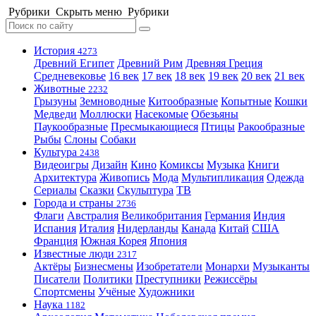
Рубрики
Скрыть меню
Рубрики
История
4273
Древний Египет
Древний Рим
Древняя Греция
Средневековье
16 век
17 век
18 век
19 век
20 век
21 век
Животные
2232
Грызуны
Земноводные
Китообразные
Копытные
Кошки
Медведи
Моллюски
Насекомые
Обезьяны
Паукообразные
Пресмыкающиеся
Птицы
Ракообразные
Рыбы
Слоны
Собаки
Культура
2438
Видеоигры
Дизайн
Кино
Комиксы
Музыка
Книги
Архитектура
Живопись
Мода
Мультипликация
Одежда
Сериалы
Сказки
Скульптура
ТВ
Города и страны
2736
Флаги
Австралия
Великобритания
Германия
Индия
Испания
Италия
Нидерланды
Канада
Китай
США
Франция
Южная Корея
Япония
Известные люди
2317
Актёры
Бизнесмены
Изобретатели
Монархи
Музыканты
Писатели
Политики
Преступники
Режиссёры
Спортсмены
Учёные
Художники
Наука
1182