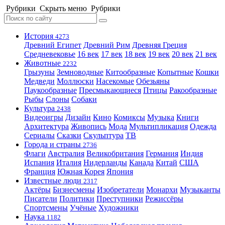
Рубрики
Скрыть меню
Рубрики
История
4273
Древний Египет
Древний Рим
Древняя Греция
Средневековье
16 век
17 век
18 век
19 век
20 век
21 век
Животные
2232
Грызуны
Земноводные
Китообразные
Копытные
Кошки
Медведи
Моллюски
Насекомые
Обезьяны
Паукообразные
Пресмыкающиеся
Птицы
Ракообразные
Рыбы
Слоны
Собаки
Культура
2438
Видеоигры
Дизайн
Кино
Комиксы
Музыка
Книги
Архитектура
Живопись
Мода
Мультипликация
Одежда
Сериалы
Сказки
Скульптура
ТВ
Города и страны
2736
Флаги
Австралия
Великобритания
Германия
Индия
Испания
Италия
Нидерланды
Канада
Китай
США
Франция
Южная Корея
Япония
Известные люди
2317
Актёры
Бизнесмены
Изобретатели
Монархи
Музыканты
Писатели
Политики
Преступники
Режиссёры
Спортсмены
Учёные
Художники
Наука
1182