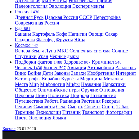
Археология
Математика
Нобелевская премия
Палеонтология
Эволюция
Эксперименты
Россия
1430
Древняя Русь
Царская Россия
СССР
Перестройка
Современная Россия
Еда
881
Бананы
Картофель
Кофе
Напитки
Овощи
Сахар
Сладости
Фастфуд
Фрукты
Яйца
Космос
447
Венера
Земля
Луна
МКС
Солнечная система
Солнце
Спутники
Уран
Чёрные дыры
Подборки фактов
Здоровье
Криминал
1488
907
548
Человек
Бизнес
Авиация
Автомобили
Алкоголь
1430
597
Вино
Война
Дети
Законы
Запахи
Изобретения
Интернет
Катастрофы
Корабли
Курьёзы
Медицина
Металлы
Места
Мир
Мифология
Мифы
Названия
Наркотики
Общество
Олимпийские игры
Оружие
Отношения
Персоны
Пиво
Политика
Природа
Психология
Путешествия
Работа
Радиация
Растения
Рекорды
Религия
Самолёты
Секс
Смерть
Советы
Спорт
Табак
Термины
Технологии
Титаник
Транспорт
Фотографии
Цвета
Эволюция
Языки
Космос
23.01.2026