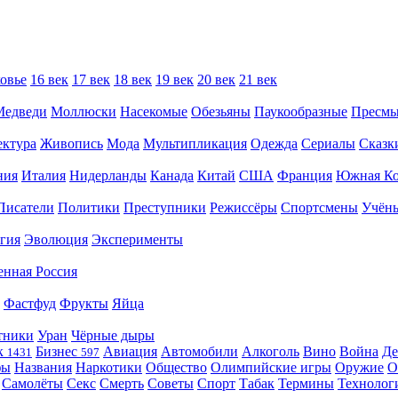
овье
16 век
17 век
18 век
19 век
20 век
21 век
Медведи
Моллюски
Насекомые
Обезьяны
Паукообразные
Пресм
ектура
Живопись
Мода
Мультипликация
Одежда
Сериалы
Сказк
ния
Италия
Нидерланды
Канада
Китай
США
Франция
Южная Ко
Писатели
Политики
Преступники
Режиссёры
Спортсмены
Учён
гия
Эволюция
Эксперименты
енная Россия
Фастфуд
Фрукты
Яйца
тники
Уран
Чёрные дыры
к
Бизнес
Авиация
Автомобили
Алкоголь
Вино
Война
Де
1431
597
фы
Названия
Наркотики
Общество
Олимпийские игры
Оружие
О
Самолёты
Секс
Смерть
Советы
Спорт
Табак
Термины
Технолог