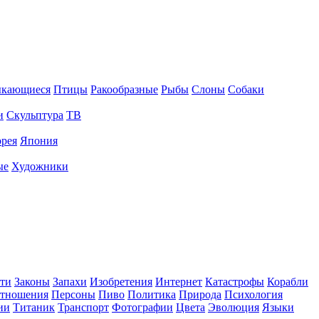
ыкающиеся
Птицы
Ракообразные
Рыбы
Слоны
Собаки
и
Скульптура
ТВ
рея
Япония
ые
Художники
ти
Законы
Запахи
Изобретения
Интернет
Катастрофы
Корабли
тношения
Персоны
Пиво
Политика
Природа
Психология
ии
Титаник
Транспорт
Фотографии
Цвета
Эволюция
Языки