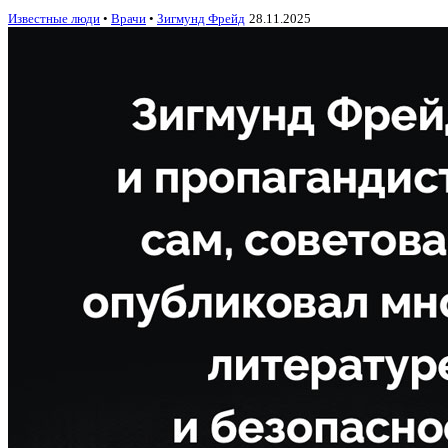
Известные люди
•
Врачи
•
Зигмунд Фрейд
28.11.2025