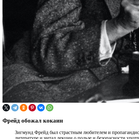
Фрейд обожал кокаин
Зигмунд Фрейд был страстным любителем и пропагандист
литературе и читал лекции о пользе и безопасности упот