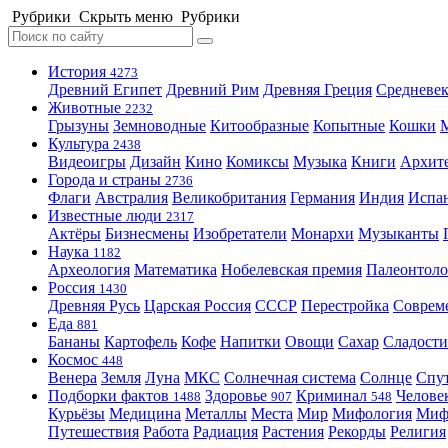
Рубрики
Скрыть меню
Рубрики
История
4273
Древний Египет
Древний Рим
Древняя Греция
Средневек
Животные
2232
Грызуны
Земноводные
Китообразные
Копытные
Кошки
Культура
2438
Видеоигры
Дизайн
Кино
Комиксы
Музыка
Книги
Архит
Города и страны
2736
Флаги
Австралия
Великобритания
Германия
Индия
Испа
Известные люди
2317
Актёры
Бизнесмены
Изобретатели
Монархи
Музыканты
Наука
1182
Археология
Математика
Нобелевская премия
Палеонтоло
Россия
1430
Древняя Русь
Царская Россия
СССР
Перестройка
Соврем
Еда
881
Бананы
Картофель
Кофе
Напитки
Овощи
Сахар
Сладости
Космос
448
Венера
Земля
Луна
МКС
Солнечная система
Солнце
Спу
Подборки фактов
Здоровье
Криминал
Челове
1488
907
548
Курьёзы
Медицина
Металлы
Места
Мир
Мифология
Ми
Путешествия
Работа
Радиация
Растения
Рекорды
Религия