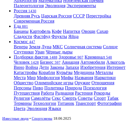
Археология
Математика
Нобелевская премия
Палеонтология
Эволюция
Эксперименты
Россия
1430
Древняя Русь
Царская Россия
СССР
Перестройка
Современная Россия
Еда
881
Бананы
Картофель
Кофе
Напитки
Овощи
Сахар
Сладости
Фастфуд
Фрукты
Яйца
Космос
447
Венера
Земля
Луна
МКС
Солнечная система
Солнце
Спутники
Уран
Чёрные дыры
Подборки фактов
Здоровье
Криминал
1488
907
548
Человек
Бизнес
Авиация
Автомобили
Алкоголь
1428
597
Вино
Война
Дети
Законы
Запахи
Изобретения
Интернет
Катастрофы
Корабли
Курьёзы
Медицина
Металлы
Места
Мир
Мифология
Мифы
Названия
Наркотики
Общество
Олимпийские игры
Оружие
Отношения
Персоны
Пиво
Политика
Природа
Психология
Путешествия
Работа
Радиация
Растения
Рекорды
Религия
Самолёты
Секс
Смерть
Советы
Спорт
Табак
Термины
Технологии
Титаник
Транспорт
Фотографии
Цвета
Эволюция
Языки
Известные люди
•
Спортсмены
18.06.2025