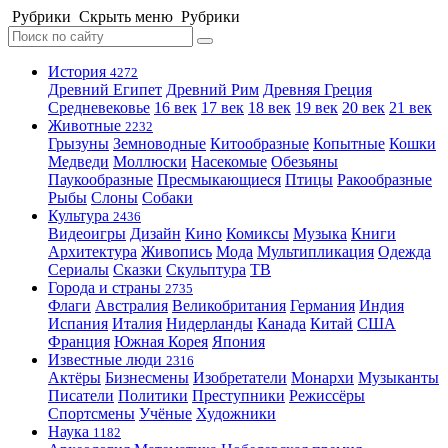
Рубрики
Скрыть меню
Рубрики
История
4272
Древний Египет
Древний Рим
Древняя Греция
Средневековье
16 век
17 век
18 век
19 век
20 век
21 век
Животные
2232
Грызуны
Земноводные
Китообразные
Копытные
Кошки
Медведи
Моллюски
Насекомые
Обезьяны
Паукообразные
Пресмыкающиеся
Птицы
Ракообразные
Рыбы
Слоны
Собаки
Культура
2436
Видеоигры
Дизайн
Кино
Комиксы
Музыка
Книги
Архитектура
Живопись
Мода
Мультипликация
Одежда
Сериалы
Сказки
Скульптура
ТВ
Города и страны
2735
Флаги
Австралия
Великобритания
Германия
Индия
Испания
Италия
Нидерланды
Канада
Китай
США
Франция
Южная Корея
Япония
Известные люди
2316
Актёры
Бизнесмены
Изобретатели
Монархи
Музыканты
Писатели
Политики
Преступники
Режиссёры
Спортсмены
Учёные
Художники
Наука
1182