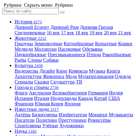
Рубрики
Скрыть меню
Рубрики
История
4273
Древний Египет
Древний Рим
Древняя Греция
Средневековье
16 век
17 век
18 век
19 век
20 век
21 век
Животные
2232
Грызуны
Земноводные
Китообразные
Копытные
Кошки
Медведи
Моллюски
Насекомые
Обезьяны
Паукообразные
Пресмыкающиеся
Птицы
Ракообразные
Рыбы
Слоны
Собаки
Культура
2438
Видеоигры
Дизайн
Кино
Комиксы
Музыка
Книги
Архитектура
Живопись
Мода
Мультипликация
Одежда
Сериалы
Сказки
Скульптура
ТВ
Города и страны
2736
Флаги
Австралия
Великобритания
Германия
Индия
Испания
Италия
Нидерланды
Канада
Китай
США
Франция
Южная Корея
Япония
Известные люди
2317
Актёры
Бизнесмены
Изобретатели
Монархи
Музыканты
Писатели
Политики
Преступники
Режиссёры
Спортсмены
Учёные
Художники
Наука
1182