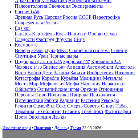
Археология
Математика
Нобелевская премия
Палеонтология
Эволюция
Эксперименты
Россия
1430
Древняя Русь
Царская Россия
СССР
Перестройка
Современная Россия
Еда
881
Бананы
Картофель
Кофе
Напитки
Овощи
Сахар
Сладости
Фастфуд
Фрукты
Яйца
Космос
447
Венера
Земля
Луна
МКС
Солнечная система
Солнце
Спутники
Уран
Чёрные дыры
Подборки фактов
Здоровье
Криминал
1488
907
548
Человек
Бизнес
Авиация
Автомобили
Алкоголь
1430
597
Вино
Война
Дети
Законы
Запахи
Изобретения
Интернет
Катастрофы
Корабли
Курьёзы
Медицина
Металлы
Места
Мир
Мифология
Мифы
Названия
Наркотики
Общество
Олимпийские игры
Оружие
Отношения
Персоны
Пиво
Политика
Природа
Психология
Путешествия
Работа
Радиация
Растения
Рекорды
Религия
Самолёты
Секс
Смерть
Советы
Спорт
Табак
Термины
Технологии
Титаник
Транспорт
Фотографии
Цвета
Эволюция
Языки
Известные люди
•
Политики
•
Дональд Трамп
23.06.2026