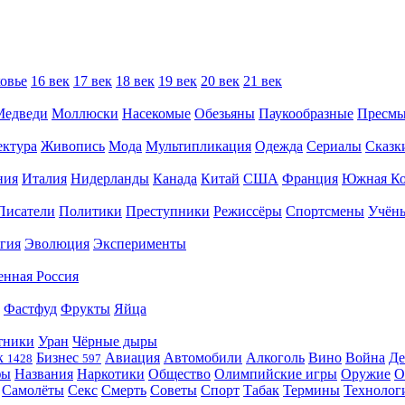
овье
16 век
17 век
18 век
19 век
20 век
21 век
Медведи
Моллюски
Насекомые
Обезьяны
Паукообразные
Пресм
ектура
Живопись
Мода
Мультипликация
Одежда
Сериалы
Сказк
ния
Италия
Нидерланды
Канада
Китай
США
Франция
Южная Ко
Писатели
Политики
Преступники
Режиссёры
Спортсмены
Учён
гия
Эволюция
Эксперименты
енная Россия
Фастфуд
Фрукты
Яйца
тники
Уран
Чёрные дыры
к
Бизнес
Авиация
Автомобили
Алкоголь
Вино
Война
Де
1428
597
фы
Названия
Наркотики
Общество
Олимпийские игры
Оружие
О
Самолёты
Секс
Смерть
Советы
Спорт
Табак
Термины
Технолог