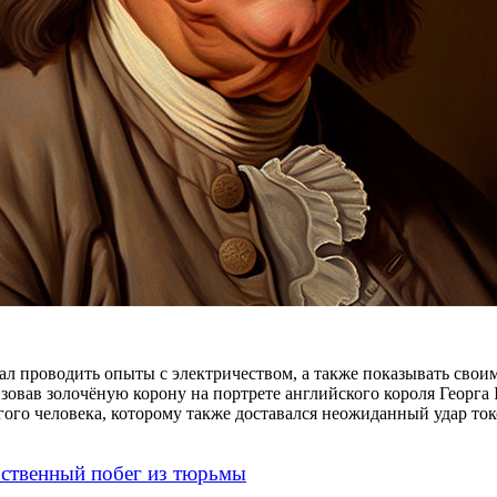
жал проводить опыты с электричеством, а также показывать свои
овав золочёную корону на портрете английского короля Георга I
гого человека, которому также доставался неожиданный удар то
бственный побег из тюрьмы