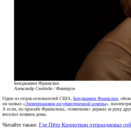
Бенджамин Франклин
Александр Свобода / Фактрум
Один из
отцов-основателей
США,
Бенджамин Франклин
, обо
он назвал
«
Электрошоком государственной измены
»,
наэлектриз
А если, по просьбе Франклина, «изменник» держал за руку дру
веселил хозяина дома.
Читайте также:
Где Пётр Кропоткин отпраздновал со