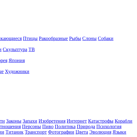
ыкающиеся
Птицы
Ракообразные
Рыбы
Слоны
Собаки
и
Скульптура
ТВ
рея
Япония
ые
Художники
ти
Законы
Запахи
Изобретения
Интернет
Катастрофы
Корабли
тношения
Персоны
Пиво
Политика
Природа
Психология
ии
Титаник
Транспорт
Фотографии
Цвета
Эволюция
Языки