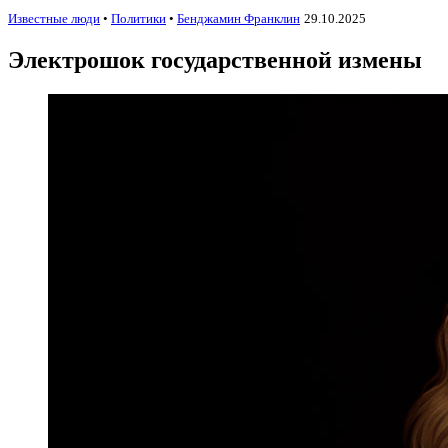
Известные люди
•
Политики
•
Бенджамин Франклин
29.10.2025
Электрошок государственной измены