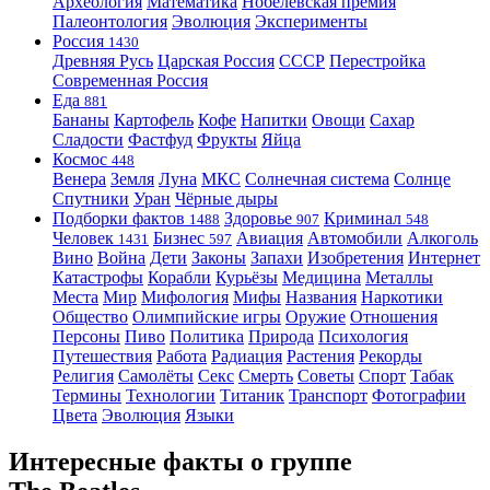
Археология
Математика
Нобелевская премия
Палеонтология
Эволюция
Эксперименты
Россия
1430
Древняя Русь
Царская Россия
СССР
Перестройка
Современная Россия
Еда
881
Бананы
Картофель
Кофе
Напитки
Овощи
Сахар
Сладости
Фастфуд
Фрукты
Яйца
Космос
448
Венера
Земля
Луна
МКС
Солнечная система
Солнце
Спутники
Уран
Чёрные дыры
Подборки фактов
Здоровье
Криминал
1488
907
548
Человек
Бизнес
Авиация
Автомобили
Алкоголь
1431
597
Вино
Война
Дети
Законы
Запахи
Изобретения
Интернет
Катастрофы
Корабли
Курьёзы
Медицина
Металлы
Места
Мир
Мифология
Мифы
Названия
Наркотики
Общество
Олимпийские игры
Оружие
Отношения
Персоны
Пиво
Политика
Природа
Психология
Путешествия
Работа
Радиация
Растения
Рекорды
Религия
Самолёты
Секс
Смерть
Советы
Спорт
Табак
Термины
Технологии
Титаник
Транспорт
Фотографии
Цвета
Эволюция
Языки
Интересные факты о группе