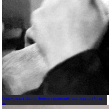
Однажды кот Джона Леннона преподнёс ему сюрприз
Читать
→