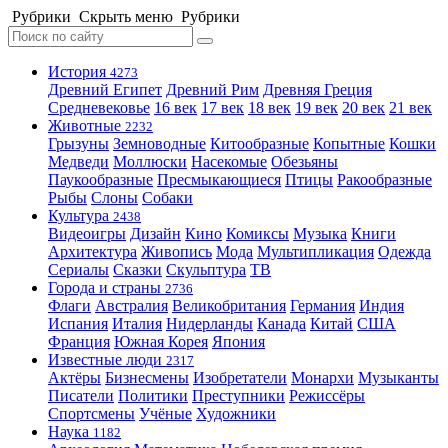
Рубрики
Скрыть меню
Рубрики
История
4273
Древний Египет
Древний Рим
Древняя Греция
Средневековье
16 век
17 век
18 век
19 век
20 век
21 век
Животные
2232
Грызуны
Земноводные
Китообразные
Копытные
Кошки
Медведи
Моллюски
Насекомые
Обезьяны
Паукообразные
Пресмыкающиеся
Птицы
Ракообразные
Рыбы
Слоны
Собаки
Культура
2438
Видеоигры
Дизайн
Кино
Комиксы
Музыка
Книги
Архитектура
Живопись
Мода
Мультипликация
Одежда
Сериалы
Сказки
Скульптура
ТВ
Города и страны
2736
Флаги
Австралия
Великобритания
Германия
Индия
Испания
Италия
Нидерланды
Канада
Китай
США
Франция
Южная Корея
Япония
Известные люди
2317
Актёры
Бизнесмены
Изобретатели
Монархи
Музыканты
Писатели
Политики
Преступники
Режиссёры
Спортсмены
Учёные
Художники
Наука
1182