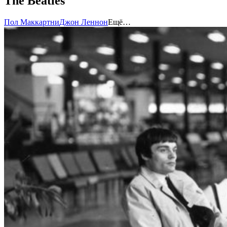
The Beatles
Пол Маккартни
Джон Леннон
Ещё…