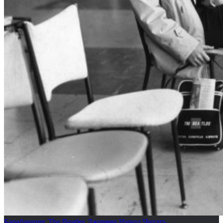
Барабанщик The Beatles Джимми Никол
Читать →