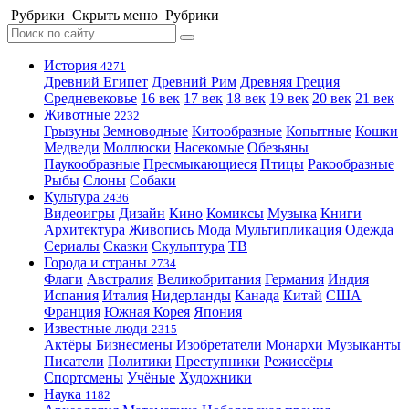
Рубрики
Скрыть меню
Рубрики
История
4271
Древний Египет
Древний Рим
Древняя Греция
Средневековье
16 век
17 век
18 век
19 век
20 век
21 век
Животные
2232
Грызуны
Земноводные
Китообразные
Копытные
Кошки
Медведи
Моллюски
Насекомые
Обезьяны
Паукообразные
Пресмыкающиеся
Птицы
Ракообразные
Рыбы
Слоны
Собаки
Культура
2436
Видеоигры
Дизайн
Кино
Комиксы
Музыка
Книги
Архитектура
Живопись
Мода
Мультипликация
Одежда
Сериалы
Сказки
Скульптура
ТВ
Города и страны
2734
Флаги
Австралия
Великобритания
Германия
Индия
Испания
Италия
Нидерланды
Канада
Китай
США
Франция
Южная Корея
Япония
Известные люди
2315
Актёры
Бизнесмены
Изобретатели
Монархи
Музыканты
Писатели
Политики
Преступники
Режиссёры
Спортсмены
Учёные
Художники
Наука
1182