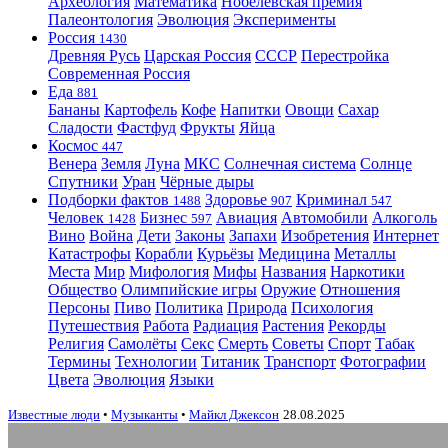
Археология
Математика
Нобелевская премия
Палеонтология
Эволюция
Эксперименты
Россия
1430
Древняя Русь
Царская Россия
СССР
Перестройка
Современная Россия
Еда
881
Бананы
Картофель
Кофе
Напитки
Овощи
Сахар
Сладости
Фастфуд
Фрукты
Яйца
Космос
447
Венера
Земля
Луна
МКС
Солнечная система
Солнце
Спутники
Уран
Чёрные дыры
Подборки фактов
Здоровье
Криминал
1488
907
547
Человек
Бизнес
Авиация
Автомобили
Алкоголь
1428
597
Вино
Война
Дети
Законы
Запахи
Изобретения
Интернет
Катастрофы
Корабли
Курьёзы
Медицина
Металлы
Места
Мир
Мифология
Мифы
Названия
Наркотики
Общество
Олимпийские игры
Оружие
Отношения
Персоны
Пиво
Политика
Природа
Психология
Путешествия
Работа
Радиация
Растения
Рекорды
Религия
Самолёты
Секс
Смерть
Советы
Спорт
Табак
Термины
Технологии
Титаник
Транспорт
Фотографии
Цвета
Эволюция
Языки
Известные люди
•
Музыканты
•
Майкл Джексон
28.08.2025