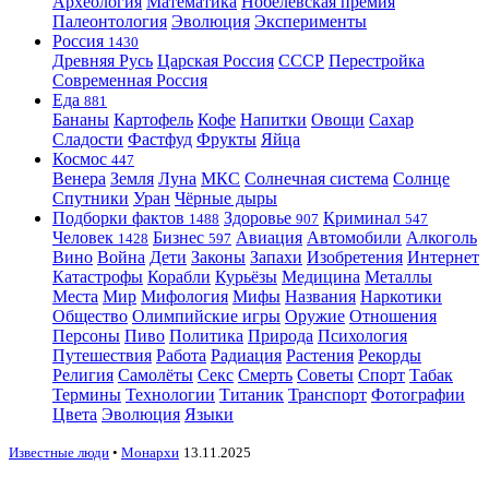
Археология
Математика
Нобелевская премия
Палеонтология
Эволюция
Эксперименты
Россия
1430
Древняя Русь
Царская Россия
СССР
Перестройка
Современная Россия
Еда
881
Бананы
Картофель
Кофе
Напитки
Овощи
Сахар
Сладости
Фастфуд
Фрукты
Яйца
Космос
447
Венера
Земля
Луна
МКС
Солнечная система
Солнце
Спутники
Уран
Чёрные дыры
Подборки фактов
Здоровье
Криминал
1488
907
547
Человек
Бизнес
Авиация
Автомобили
Алкоголь
1428
597
Вино
Война
Дети
Законы
Запахи
Изобретения
Интернет
Катастрофы
Корабли
Курьёзы
Медицина
Металлы
Места
Мир
Мифология
Мифы
Названия
Наркотики
Общество
Олимпийские игры
Оружие
Отношения
Персоны
Пиво
Политика
Природа
Психология
Путешествия
Работа
Радиация
Растения
Рекорды
Религия
Самолёты
Секс
Смерть
Советы
Спорт
Табак
Термины
Технологии
Титаник
Транспорт
Фотографии
Цвета
Эволюция
Языки
Известные люди
•
Монархи
13.11.2025