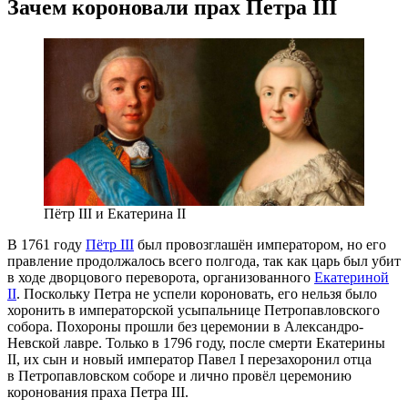
Зачем короновали прах Петра III
Пётр III и Екатерина II
В 1761 году
Пётр III
был провозглашён императором, но его
правление продолжалось всего полгода, так как царь был убит
в ходе дворцового переворота, организованного
Екатериной
II
. Поскольку Петра не успели короновать, его нельзя было
хоронить в императорской усыпальнице Петропавловского
собора. Похороны прошли без церемонии в Александро-
Невской лавре. Только в 1796 году, после смерти Екатерины
II, их сын и новый император Павел I перезахоронил отца
в Петропавловском соборе и лично провёл церемонию
коронования праха Петра III.