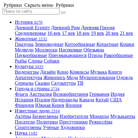
Рубрики
Скрыть меню
Рубрики
История
4270
Древний Египет
Древний Рим
Древняя Греция
Средневековье
16 век
17 век
18 век
19 век
20 век
21 век
Животные
2232
Грызуны
Земноводные
Китообразные
Копытные
Кошки
Медведи
Моллюски
Насекомые
Обезьяны
Паукообразные
Пресмыкающиеся
Птицы
Ракообразные
Рыбы
Слоны
Собаки
Культура
2435
Видеоигры
Дизайн
Кино
Комиксы
Музыка
Книги
Архитектура
Живопись
Мода
Мультипликация
Одежда
Сериалы
Сказки
Скульптура
ТВ
Города и страны
2734
Флаги
Австралия
Великобритания
Германия
Индия
Испания
Италия
Нидерланды
Канада
Китай
США
Франция
Южная Корея
Япония
Известные люди
2314
Актёры
Бизнесмены
Изобретатели
Монархи
Музыканты
Писатели
Политики
Преступники
Режиссёры
Спортсмены
Учёные
Художники
Наука
1182