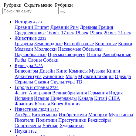
Рубрики
Скрыть меню
Рубрики
История
4273
Древний Египет
Древний Рим
Древняя Греция
Средневековье
16 век
17 век
18 век
19 век
20 век
21 век
Животные
2232
Грызуны
Земноводные
Китообразные
Копытные
Кошки
Медведи
Моллюски
Насекомые
Обезьяны
Паукообразные
Пресмыкающиеся
Птицы
Ракообразные
Рыбы
Слоны
Собаки
Культура
2438
Видеоигры
Дизайн
Кино
Комиксы
Музыка
Книги
Архитектура
Живопись
Мода
Мультипликация
Одежда
Сериалы
Сказки
Скульптура
ТВ
Города и страны
2736
Флаги
Австралия
Великобритания
Германия
Индия
Испания
Италия
Нидерланды
Канада
Китай
США
Франция
Южная Корея
Япония
Известные люди
2317
Актёры
Бизнесмены
Изобретатели
Монархи
Музыканты
Писатели
Политики
Преступники
Режиссёры
Спортсмены
Учёные
Художники
Наука
1182