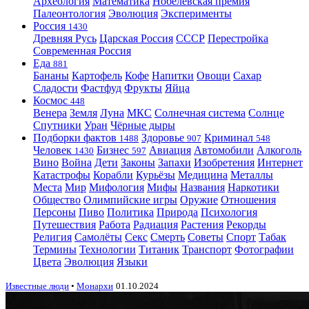
Археология
Математика
Нобелевская премия
Палеонтология
Эволюция
Эксперименты
Россия
1430
Древняя Русь
Царская Россия
СССР
Перестройка
Современная Россия
Еда
881
Бананы
Картофель
Кофе
Напитки
Овощи
Сахар
Сладости
Фастфуд
Фрукты
Яйца
Космос
448
Венера
Земля
Луна
МКС
Солнечная система
Солнце
Спутники
Уран
Чёрные дыры
Подборки фактов
Здоровье
Криминал
1488
907
548
Человек
Бизнес
Авиация
Автомобили
Алкоголь
1430
597
Вино
Война
Дети
Законы
Запахи
Изобретения
Интернет
Катастрофы
Корабли
Курьёзы
Медицина
Металлы
Места
Мир
Мифология
Мифы
Названия
Наркотики
Общество
Олимпийские игры
Оружие
Отношения
Персоны
Пиво
Политика
Природа
Психология
Путешествия
Работа
Радиация
Растения
Рекорды
Религия
Самолёты
Секс
Смерть
Советы
Спорт
Табак
Термины
Технологии
Титаник
Транспорт
Фотографии
Цвета
Эволюция
Языки
Известные люди
•
Монархи
01.10.2024