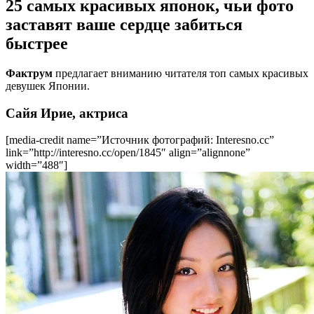
25 самых красивых японок, чьи фото
заставят ваше сердце забиться
быстрее
Фактрум
предлагает вниманию читателя топ самых красивых
девушек Японии.
Сайя Ирие, актриса
[media-credit name=”Источник фотографий: Interesno.cc”
link=”http://interesno.cc/open/1845″ align=”alignnone”
width=”488″]