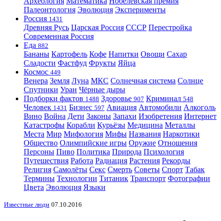
Археология
Математика
Нобелевская премия
Палеонтология
Эволюция
Эксперименты
Россия
1431
Древняя Русь
Царская Россия
СССР
Перестройка
Современная Россия
Еда
882
Бананы
Картофель
Кофе
Напитки
Овощи
Сахар
Сладости
Фастфуд
Фрукты
Яйца
Космос
449
Венера
Земля
Луна
МКС
Солнечная система
Солнце
Спутники
Уран
Чёрные дыры
Подборки фактов
Здоровье
Криминал
1488
907
548
Человек
Бизнес
Авиация
Автомобили
Алкоголь
1431
597
Вино
Война
Дети
Законы
Запахи
Изобретения
Интернет
Катастрофы
Корабли
Курьёзы
Медицина
Металлы
Места
Мир
Мифология
Мифы
Названия
Наркотики
Общество
Олимпийские игры
Оружие
Отношения
Персоны
Пиво
Политика
Природа
Психология
Путешествия
Работа
Радиация
Растения
Рекорды
Религия
Самолёты
Секс
Смерть
Советы
Спорт
Табак
Термины
Технологии
Титаник
Транспорт
Фотографии
Цвета
Эволюция
Языки
Известные люди
07.10.2016