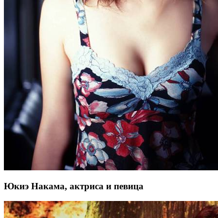
Юкиэ Накама, актриса и певица