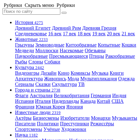
Рубрики
Скрыть меню
Рубрики
История
4275
Древний Египет
Древний Рим
Древняя Греция
Средневековье
16 век
17 век
18 век
19 век
20 век
21 век
Животные
2233
Грызуны
Земноводные
Китообразные
Копытные
Кошки
Медведи
Моллюски
Насекомые
Обезьяны
Паукообразные
Пресмыкающиеся
Птицы
Ракообразные
Рыбы
Слоны
Собаки
Культура
2442
Видеоигры
Дизайн
Кино
Комиксы
Музыка
Книги
Архитектура
Живопись
Мода
Мультипликация
Одежда
Сериалы
Сказки
Скульптура
ТВ
Города и страны
2738
Флаги
Австралия
Великобритания
Германия
Индия
Испания
Италия
Нидерланды
Канада
Китай
США
Франция
Южная Корея
Япония
Известные люди
2319
Актёры
Бизнесмены
Изобретатели
Монархи
Музыканты
Писатели
Политики
Преступники
Режиссёры
Спортсмены
Учёные
Художники
Наука
1182