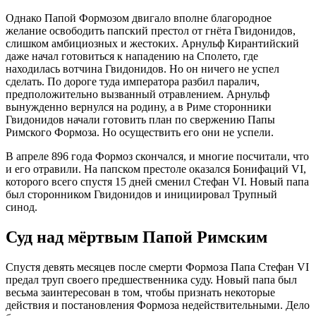
Однако Папой Формозом двигало вполне благородное
желание освободить папский престол от гнёта Гвидонидов,
слишком амбициозных и жестоких. Арнульф Кирантийский
даже начал готовиться к нападению на Сполето, где
находилась вотчина Гвидонидов. Но он ничего не успел
сделать. По дороге туда императора разбил паралич,
предположительно вызванный отравлением. Арнульф
вынужденно вернулся на родину, а в Риме сторонники
Гвидонидов начали готовить план по свержению Папы
Римского Формоза. Но осуществить его они не успели.
В апреле 896 года Формоз скончался, и многие посчитали, что
и его отравили. На папском престоле оказался Бонифаций VI,
которого всего спустя 15 дней сменил Стефан VI. Новый папа
был сторонником Гвидонидов и инициировал Трупный
синод.
Суд над мёртвым Папой Римским
Спустя девять месяцев после смерти Формоза Папа Стефан VI
предал труп своего предшественника суду. Новый папа был
весьма заинтересован в том, чтобы признать некоторые
действия и постановления Формоза недействительными. Дело