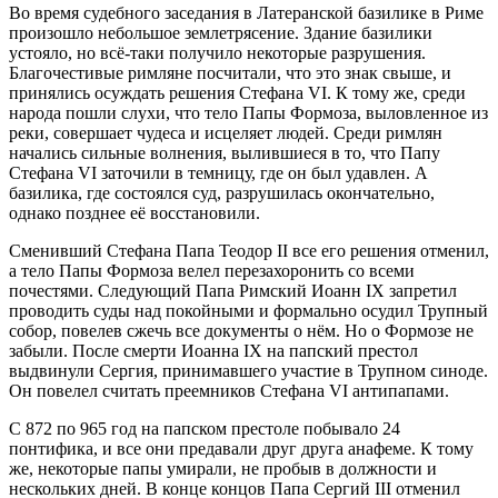
Во время судебного заседания в Латеранской базилике в Риме
произошло небольшое землетрясение. Здание базилики
устояло, но всё-таки получило некоторые разрушения.
Благочестивые римляне посчитали, что это знак свыше, и
принялись осуждать решения Стефана VI. К тому же, среди
народа пошли слухи, что тело Папы Формоза, выловленное из
реки, совершает чудеса и исцеляет людей. Среди римлян
начались сильные волнения, вылившиеся в то, что Папу
Стефана VI заточили в темницу, где он был удавлен. А
базилика, где состоялся суд, разрушилась окончательно,
однако позднее её восстановили.
Сменивший Стефана Папа Теодор II все его решения отменил,
а тело Папы Формоза велел перезахоронить со всеми
почестями. Следующий Папа Римский Иоанн IX запретил
проводить суды над покойными и формально осудил Трупный
собор, повелев сжечь все документы о нём. Но о Формозе не
забыли. После смерти Иоанна IX на папский престол
выдвинули Сергия, принимавшего участие в Трупном синоде.
Он повелел считать преемников Стефана VI антипапами.
С 872 по 965 год на папском престоле побывало 24
понтифика, и все они предавали друг друга анафеме. К тому
же, некоторые папы умирали, не пробыв в должности и
нескольких дней. В конце концов Папа Сергий III отменил