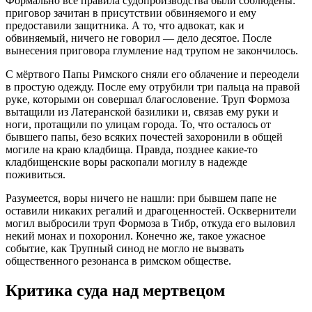
Формально все правила судопроизводства были соблюдены:
приговор зачитан в присутствии обвиняемого и ему
предоставили защитника. А то, что адвокат, как и
обвиняемый, ничего не говорил — дело десятое. После
вынесения приговора глумление над трупом не закончилось.
С мёртвого Папы Римского сняли его облачение и переодели
в простую одежду. После ему отрубили три пальца на правой
руке, которыми он совершал благословение. Труп Формоза
вытащили из Латеранской базилики и, связав ему руки и
ноги, протащили по улицам города. То, что осталось от
бывшего папы, безо всяких почестей захоронили в общей
могиле на краю кладбища. Правда, позднее какие-то
кладбищенские воры раскопали могилу в надежде
поживиться.
Разумеется, воры ничего не нашли: при бывшем папе не
оставили никаких регалий и драгоценностей. Осквернители
могил выбросили труп Формоза в Тибр, откуда его выловил
некий монах и похоронил. Конечно же, такое ужасное
событие, как Трупный синод не могло не вызвать
общественного резонанса в римском обществе.
Критика суда над мертвецом