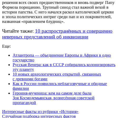
решения всех своих предшественников и вновь подверг Папу
Формоза порицанию. Трупный синод стал важной вехой в
истории папства. С него начался раскол католической церкви
и эпоха политических интриг среди пап и их покровителей,
названная «правлением блудниц».
Читайте также:
10 распространённых и совершенно
неверных представлений об инквизиции
Еще:
Атлантропа — объединение Европы и Африки в одно
государство
Русская Венера: как в СССР собирались колонизировать
эту планету
10 новых археологических открытий, связанных
с древними богами
Как в России появились неблагозвучные и обидные
фамилии
Героиня-мученица: кем на самом деле была
Зоя Космодемьянская, вознесённая советской
пропагандой
Интересные факты из рубрики «История»
Случайная подборка интересных фактов