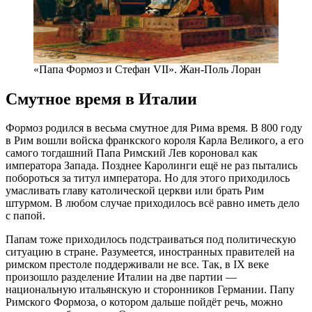
«Папа Формоз и Стефан VII». Жан-Поль Лоран
Смутное время в Италии
Формоз родился в весьма смутное для Рима время. В 800 году
в Рим вошли войска франкского короля Карла Великого, а его
самого тогдашний Папа Римский Лев короновал как
императора Запада. Позднее Каролинги ещё не раз пытались
побороться за титул императора. Но для этого приходилось
умасливать главу католической церкви или брать Рим
штурмом. В любом случае приходилось всё равно иметь дело
с папой.
Папам тоже приходилось подстраиваться под политическую
ситуацию в стране. Разумеется, иностранных правителей на
римском престоле поддерживали не все. Так, в IX веке
произошло разделение Италии на две партии —
национальную итальянскую и сторонников Германии. Папу
Римского Формоза, о котором дальше пойдёт речь, можно