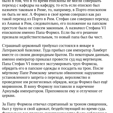
было в том, что в то время епископы не могли совершать
переход с кафедры на кафедру, то есть если епископ был
назначен таковым в Риме, то, например, в Порто епископом
он быть не мог. А Формоз в своё время совершил как раз
такой переход из Порто в Рим. Стефан сам совершил переход
из Ананьи в Рим, следовательно, его положение на папском
престоле было не совсем законным. А назначил Стефана VI
епископом именно Папа Формоз. Если бы его решение
признали недействительным, то новый папа был бы чист.
Страшный церковный трибунал состоялся в январе в
Латеранской базилике. Туда прибыл сам император Ламберт
вместе со своим двоюродным братом. По некоторым данным,
именно император приказал провести суд над мертвецом.
Папа Стефан VI повелел эксгумировать труп Формоза,
обрядить его в папские одежды и посадить на трон. После
мёртвому Папе Римскому зачитали обвинения: нарушение
установленного запрета о переходе, вероломство и
проведение им религиозных обрядов, когда Формоз был ещё
мирянином. В вину Формозу поставили и наречение
Арнульфа императором. Припомнили ему и отлучение от
церкви.
За Папу Формоза отвечал спрятанный за троном священник,
был у трупа и свой адвокат, бездействующий во время суда.