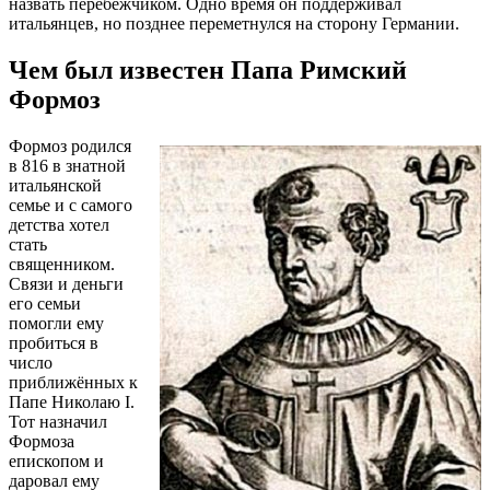
назвать перебежчиком. Одно время он поддерживал
итальянцев, но позднее переметнулся на сторону Германии.
Чем был известен Папа Римский
Формоз
Формоз родился
в 816 в знатной
итальянской
семье и с самого
детства хотел
стать
священником.
Связи и деньги
его семьи
помогли ему
пробиться в
число
приближённых к
Папе Николаю I.
Тот назначил
Формоза
епископом и
даровал ему