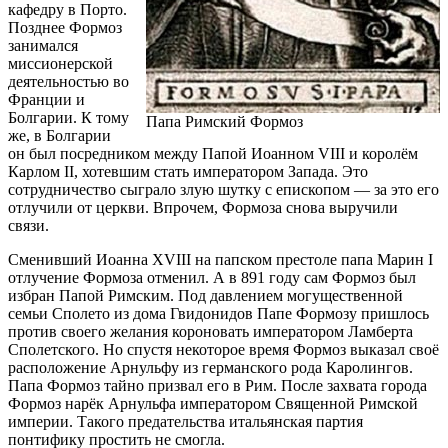
кафедру в Порто.
Позднее Формоз
занимался
миссионерской
деятельностью во
Франции и
Болгарии. К тому
Папа Римский Формоз
же, в Болгарии
он был посредником между Папой Иоанном VIII и королём
Карлом II, хотевшим стать императором Запада. Это
сотрудничество сыграло злую шутку с епископом — за это его
отлучили от церкви. Впрочем, Формоза снова выручили
связи.
Сменивший Иоанна XVIII на папском престоле папа Марин I
отлучение Формоза отменил. А в 891 году сам Формоз был
избран Папой Римским. Под давлением могущественной
семьи Сполето из дома Гвидонидов Папе Формозу пришлось
против своего желания короновать императором Ламберта
Сполетского. Но спустя некоторое время Формоз выказал своё
расположение Арнульфу из германского рода Каролингов.
Папа Формоз тайно призвал его в Рим. После захвата города
Формоз нарёк Арнульфа императором Священной Римской
империи. Такого предательства итальянская партия
понтифику простить не смогла.