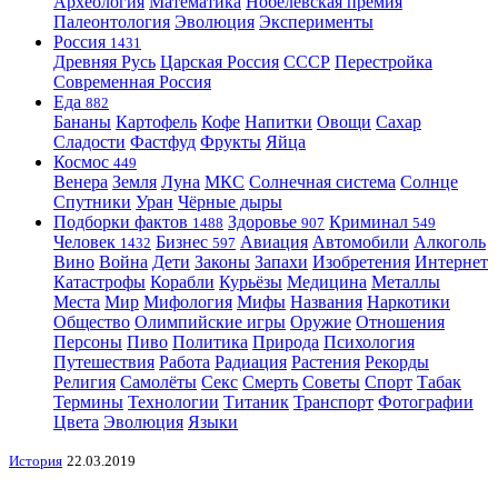
Археология
Математика
Нобелевская премия
Палеонтология
Эволюция
Эксперименты
Россия
1431
Древняя Русь
Царская Россия
СССР
Перестройка
Современная Россия
Еда
882
Бананы
Картофель
Кофе
Напитки
Овощи
Сахар
Сладости
Фастфуд
Фрукты
Яйца
Космос
449
Венера
Земля
Луна
МКС
Солнечная система
Солнце
Спутники
Уран
Чёрные дыры
Подборки фактов
Здоровье
Криминал
1488
907
549
Человек
Бизнес
Авиация
Автомобили
Алкоголь
1432
597
Вино
Война
Дети
Законы
Запахи
Изобретения
Интернет
Катастрофы
Корабли
Курьёзы
Медицина
Металлы
Места
Мир
Мифология
Мифы
Названия
Наркотики
Общество
Олимпийские игры
Оружие
Отношения
Персоны
Пиво
Политика
Природа
Психология
Путешествия
Работа
Радиация
Растения
Рекорды
Религия
Самолёты
Секс
Смерть
Советы
Спорт
Табак
Термины
Технологии
Титаник
Транспорт
Фотографии
Цвета
Эволюция
Языки
История
22.03.2019