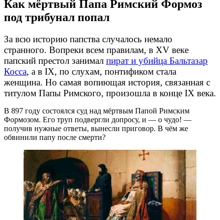
Как мёртвый Папа Римский Формоз
под трибунал попал
За всю историю папства случалось немало
странного. Вопреки всем правилам, в XV веке
папский престол занимал
пират и убийца Бальтазар
Косса
, а в IX, по слухам, понтификом стала
женщина. Но самая вопиющая история, связанная с
титулом Папы Римского, произошла в конце IX века.
В 897 году состоялся суд над мёртвым Папой Римским
Формозом. Его труп подвергли допросу, и — о чудо! —
получив нужные ответы, вынесли приговор. В чём же
обвинили папу после смерти?