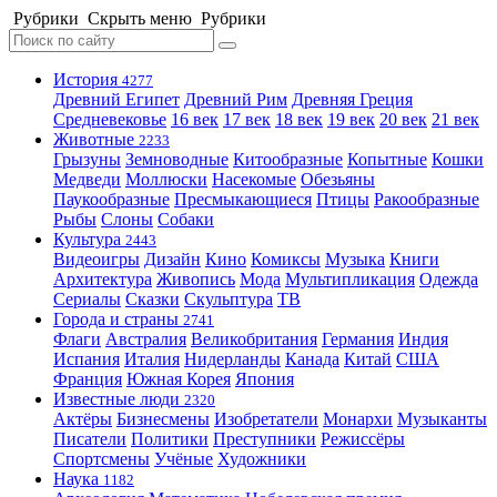
Рубрики
Скрыть меню
Рубрики
История
4277
Древний Египет
Древний Рим
Древняя Греция
Средневековье
16 век
17 век
18 век
19 век
20 век
21 век
Животные
2233
Грызуны
Земноводные
Китообразные
Копытные
Кошки
Медведи
Моллюски
Насекомые
Обезьяны
Паукообразные
Пресмыкающиеся
Птицы
Ракообразные
Рыбы
Слоны
Собаки
Культура
2443
Видеоигры
Дизайн
Кино
Комиксы
Музыка
Книги
Архитектура
Живопись
Мода
Мультипликация
Одежда
Сериалы
Сказки
Скульптура
ТВ
Города и страны
2741
Флаги
Австралия
Великобритания
Германия
Индия
Испания
Италия
Нидерланды
Канада
Китай
США
Франция
Южная Корея
Япония
Известные люди
2320
Актёры
Бизнесмены
Изобретатели
Монархи
Музыканты
Писатели
Политики
Преступники
Режиссёры
Спортсмены
Учёные
Художники
Наука
1182