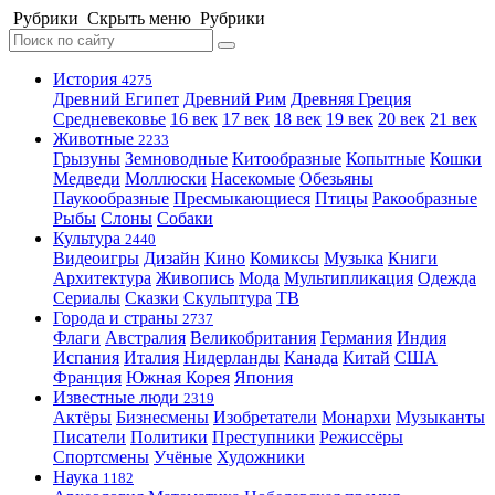
Рубрики
Скрыть меню
Рубрики
История
4275
Древний Египет
Древний Рим
Древняя Греция
Средневековье
16 век
17 век
18 век
19 век
20 век
21 век
Животные
2233
Грызуны
Земноводные
Китообразные
Копытные
Кошки
Медведи
Моллюски
Насекомые
Обезьяны
Паукообразные
Пресмыкающиеся
Птицы
Ракообразные
Рыбы
Слоны
Собаки
Культура
2440
Видеоигры
Дизайн
Кино
Комиксы
Музыка
Книги
Архитектура
Живопись
Мода
Мультипликация
Одежда
Сериалы
Сказки
Скульптура
ТВ
Города и страны
2737
Флаги
Австралия
Великобритания
Германия
Индия
Испания
Италия
Нидерланды
Канада
Китай
США
Франция
Южная Корея
Япония
Известные люди
2319
Актёры
Бизнесмены
Изобретатели
Монархи
Музыканты
Писатели
Политики
Преступники
Режиссёры
Спортсмены
Учёные
Художники
Наука
1182