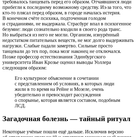
требовалось танцевать перед его образом. Отчаявшиеся люди
прибегли к последнему возможному средству.
Из-за
того, что
кто-то
плясал перед образом, в городе началась истерия.
В конечном счёте психика, подточенная голодом
и страданиями, не выдержала. Страсбург впал в психогенное
безумие: люди сознательно входили в своего рода транс.
Но выбраться из него не могли. Организм, изнурённый
недостатком питательных веществ, не мог долго выдерживать
нагрузки. Слабые падали замертво. Сильные просто
танцевали до тех пор, пока мозг наконец не отключался.
Позже профессор естествознания Эдинбургского
университета Иван Крозье оценил выводы Уоллера
следующим образом:
Его культурное объяснение в сочетании
с представлением об условиях, в которых люди
жили в то время на Рейне и Мозеле, очень
убедительно и превосходит рассуждения
о спорынье, которая является составом, подобным
ЛСД.
Загадочная болезнь — тайный ритуал
Некоторые учёные пошли ещё дальше. Исключив версию