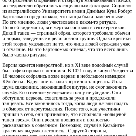
об отравлении спорыньёй и отвергнув маниакальный психоз,
исследователи обратились к социальным факторам. Социолог
из австралийского Университета имени Джеймса Кука Роберт
Бартоломью предположил, что танцы были намеренными.
По его мнению, люди участвовали в
каком-то
ритуале.
По всей видимости, все жертвы состояли в секте еретиков.
Дикий танец — странный обряд, которого требовали обычаи
и нормы, заведённые в религиозной группе. Однако критики
этой теории указывают на то, что лица людей отражали ужас
и отчаяние. На что Бартоломью отвечал, что это всего лишь
было частью ритуала.
Версия кажется невероятной, но в XI веке подобный случай
был зафиксирован в летописи. В 1021 году в канун Рождества
18 человек собрались возле церкви в небольшом немецком
Кёльбигке. Вдруг они начали энергично танцевать.
Из-за
шума священник, находившийся внутри, не смог закончить
службу. Его гневные увещевания толпу не убедили. Они
обступили церковь, схватились за руки и продолжили
танцевать. Всё закончилось тогда, когда люди начали падать
в обморок от переутомления. После того, как участники
пришли в себя, они признались, что исполняли «кольцевой
танец греха». Они просили прощения и полностью
раскаивались в содеянном. Возможно, случай в Кельбигке —
красочная выдумка летописца. С другой стороны,