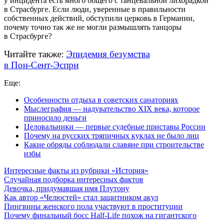
у инцидента есть много общего с танцевальной лихорадкой
в Страсбурге. Если люди, уверенные в правильности
собственных действий, обступили церковь в Германии,
почему точно так же не могли размышлять танцоры
в Страсбурге?
Читайте также:
Эпидемия безумства
в
Пон-Сент-Эспри
Еще:
Особенности отдыха в советских санаториях
Мыслеграфия — надувательство XIX века, которое
приносило деньги
Целовальники — первые судебные приставы России
Почему на русских тряпичных куклах не было лиц
Какие обряды соблюдали славяне при строительстве
избы
Интересные факты из рубрики «История»
Случайная подборка интересных фактов
Девочка, придумавшая имя Плутону
Как автор «Челюстей» стал защитником акул
Пингвины женского пола участвуют в проституции
Почему финальный босс Half-Life похож на гигантского