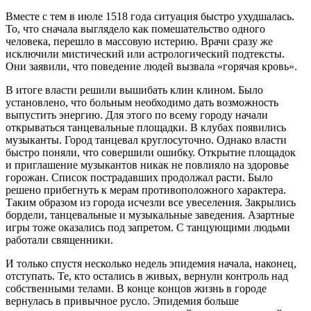
Вместе с тем в июле 1518 года ситуация быстро ухудшалась.
То, что сначала выглядело как помешательство одного
человека, перешло в массовую истерию. Врачи сразу же
исключили мистический или астрологический подтексты.
Они заявили, что поведение людей вызвала «горячая кровь».
В итоге власти решили вышибать клин клином. Было
установлено, что больным необходимо дать возможность
выпустить энергию. Для этого по всему городу начали
открываться танцевальные площадки. В клубах появились
музыканты. Город танцевал круглосуточно. Однако власти
быстро поняли, что совершили ошибку. Открытие площадок
и приглашение музыкантов никак не повлияло на здоровье
горожан. Список пострадавших продолжал расти. Было
решено прибегнуть к мерам противоположного характера.
Таким образом из города исчезли все увеселения. Закрылись
бордели, танцевальные и музыкальные заведения. Азартные
игры тоже оказались под запретом. С танцующими людьми
работали священники.
И только спустя несколько недель эпидемия начала, наконец,
отступать. Те, кто остались в живых, вернули контроль над
собственными телами. В конце концов жизнь в городе
вернулась в привычное русло. Эпидемия больше