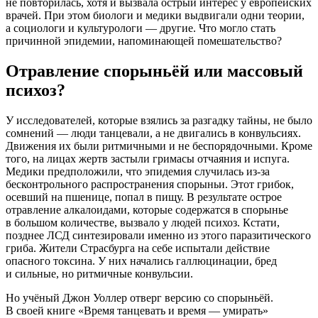
не повторилась, хотя и вызвала острый интерес у европейских
врачей. При этом биологи и медики выдвигали одни теории,
а социологи и культурологи — другие. Что могло стать
причинной эпидемии, напоминающей помешательство?
Отравление спорыньёй или массовый
психоз?
У исследователей, которые взялись за разгадку тайны, не было
сомнений — люди танцевали, а не двигались в конвульсиях.
Движения их были ритмичными и не беспорядочными. Кроме
того, на лицах жертв застыли гримасы отчаяния и испуга.
Медики предположили, что эпидемия случилась
из-за
бесконтрольного распространения спорыньи. Этот грибок,
осевший на пшенице, попал в пищу. В результате острое
отравление алкалоидами, которые содержатся в спорынье
в большом количестве, вызвало у людей психоз. Кстати,
позднее ЛСД синтезировали именно из этого паразитического
гриба. Жители Страсбурга на себе испытали действие
опасного токсина. У них начались галлюцинации, бред
и сильные, но ритмичные конвульсии.
Но учёный Джон Уоллер отверг версию со спорыньёй.
В своей книге «Время танцевать и время — умирать»