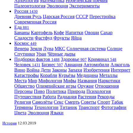
Археология
Математика
Нобелевская премия
Палеонтология
Эволюция
Эксперименты
Россия
1430
Древняя Русь
Царская Россия
СССР
Перестройка
Современная Россия
Еда
881
Бананы
Картофель
Кофе
Напитки
Овощи
Сахар
Сладости
Фастфуд
Фрукты
Яйца
Космос
449
Венера
Земля
Луна
МКС
Солнечная система
Солнце
Спутники
Уран
Чёрные дыры
Подборки фактов
Здоровье
Криминал
1488
907
548
Человек
Бизнес
Авиация
Автомобили
Алкоголь
1431
597
Вино
Война
Дети
Законы
Запахи
Изобретения
Интернет
Катастрофы
Корабли
Курьёзы
Медицина
Металлы
Места
Мир
Мифология
Мифы
Названия
Наркотики
Общество
Олимпийские игры
Оружие
Отношения
Персоны
Пиво
Политика
Природа
Психология
Путешествия
Работа
Радиация
Растения
Рекорды
Религия
Самолёты
Секс
Смерть
Советы
Спорт
Табак
Термины
Технологии
Титаник
Транспорт
Фотографии
Цвета
Эволюция
Языки
История
12.03.2019