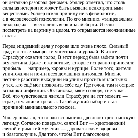
он детально разобрал феномен. Уоллер отметил, что столь
сильная истерия не может быть вызвана психотропными
веществами. Уоллер искал причину не в физиологии,
а в человеческой психологии. По его мнению, «танцевальная
лихорадка» — всего лишь вершина айсберга. И если
посмотреть на картину в целом, то открываются неожиданные
факты.
Перед эпидемией дела у города шли очень плохо. Сильный
град и лютые заморозки уничтожили урожай. В итоге
Страсбург охватил голод. В этот период была забита почти
вся скотина. Даже те животные, которые исправно приносили
прибыль — например, коровы и курицы. Более того, жители
уничтожили и почти всех домашних питомцев. Многие
честные работяги выходили на улицы просить милостыню
у тех, кто ещё мог позволить себе еду. Где голод, там и острые
вспышки инфекции. Обстановка, мягко говоря, гнетущая.
Всё, что чувствовали жители Страсбурга на тот момент, —
страх, отчаяние и тревога. Такой жуткий набор и стал
причиной маниакального психоза.
Уоллер полагал, что люди вспомнили древнюю христианскую
легенду. Согласно поверьям, святой Вит — христианский
святой и римский мученик — даровал людям здоровье
и благополучие. Для того, чтобы Вит благословил,