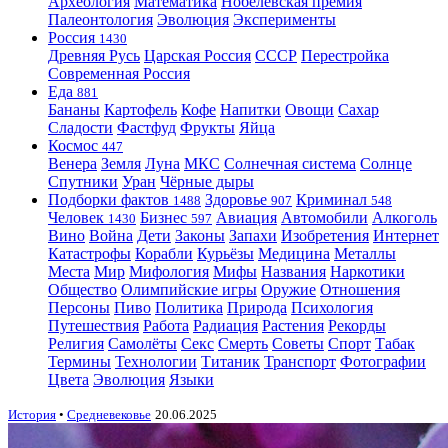
Археология
Математика
Нобелевская премия
Палеонтология
Эволюция
Эксперименты
Россия
1430
Древняя Русь
Царская Россия
СССР
Перестройка
Современная Россия
Еда
881
Бананы
Картофель
Кофе
Напитки
Овощи
Сахар
Сладости
Фастфуд
Фрукты
Яйца
Космос
447
Венера
Земля
Луна
МКС
Солнечная система
Солнце
Спутники
Уран
Чёрные дыры
Подборки фактов
Здоровье
Криминал
1488
907
548
Человек
Бизнес
Авиация
Автомобили
Алкоголь
1430
597
Вино
Война
Дети
Законы
Запахи
Изобретения
Интернет
Катастрофы
Корабли
Курьёзы
Медицина
Металлы
Места
Мир
Мифология
Мифы
Названия
Наркотики
Общество
Олимпийские игры
Оружие
Отношения
Персоны
Пиво
Политика
Природа
Психология
Путешествия
Работа
Радиация
Растения
Рекорды
Религия
Самолёты
Секс
Смерть
Советы
Спорт
Табак
Термины
Технологии
Титаник
Транспорт
Фотографии
Цвета
Эволюция
Языки
История
•
Средневековье
20.06.2025