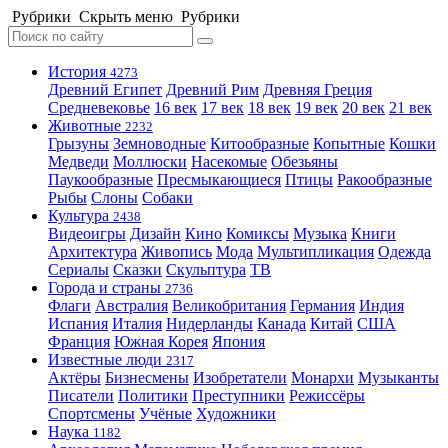
Рубрики
Скрыть меню
Рубрики
История
4273
Древний Египет
Древний Рим
Древняя Греция
Средневековье
16 век
17 век
18 век
19 век
20 век
21 век
Животные
2232
Грызуны
Земноводные
Китообразные
Копытные
Кошки
Медведи
Моллюски
Насекомые
Обезьяны
Паукообразные
Пресмыкающиеся
Птицы
Ракообразные
Рыбы
Слоны
Собаки
Культура
2438
Видеоигры
Дизайн
Кино
Комиксы
Музыка
Книги
Архитектура
Живопись
Мода
Мультипликация
Одежда
Сериалы
Сказки
Скульптура
ТВ
Города и страны
2736
Флаги
Австралия
Великобритания
Германия
Индия
Испания
Италия
Нидерланды
Канада
Китай
США
Франция
Южная Корея
Япония
Известные люди
2317
Актёры
Бизнесмены
Изобретатели
Монархи
Музыканты
Писатели
Политики
Преступники
Режиссёры
Спортсмены
Учёные
Художники
Наука
1182