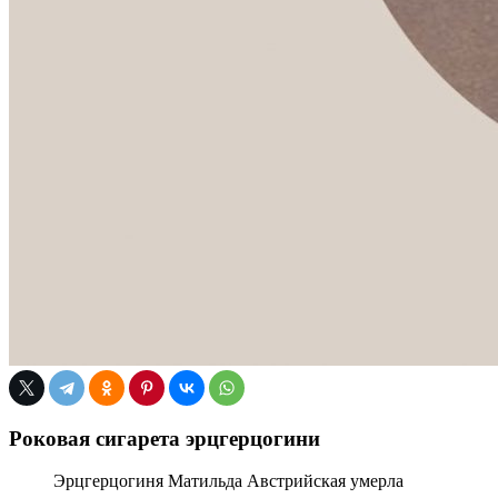
Роковая сигарета эрцгерцогини
Эрцгерцогиня Матильда Австрийская умерла