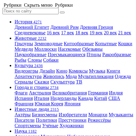
Рубрики
Скрыть меню
Рубрики
История
4271
Древний Египет
Древний Рим
Древняя Греция
Средневековье
16 век
17 век
18 век
19 век
20 век
21 век
Животные
2232
Грызуны
Земноводные
Китообразные
Копытные
Кошки
Медведи
Моллюски
Насекомые
Обезьяны
Паукообразные
Пресмыкающиеся
Птицы
Ракообразные
Рыбы
Слоны
Собаки
Культура
2436
Видеоигры
Дизайн
Кино
Комиксы
Музыка
Книги
Архитектура
Живопись
Мода
Мультипликация
Одежда
Сериалы
Сказки
Скульптура
ТВ
Города и страны
2734
Флаги
Австралия
Великобритания
Германия
Индия
Испания
Италия
Нидерланды
Канада
Китай
США
Франция
Южная Корея
Япония
Известные люди
2315
Актёры
Бизнесмены
Изобретатели
Монархи
Музыканты
Писатели
Политики
Преступники
Режиссёры
Спортсмены
Учёные
Художники
Наука
1182