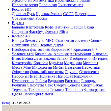
Археология
Математика
Нобелевская премия
Палеонтология
Эволюция
Эксперименты
Россия
1430
Древняя Русь
Царская Россия
СССР
Перестройка
Современная Россия
Еда
881
Бананы
Картофель
Кофе
Напитки
Овощи
Сахар
Сладости
Фастфуд
Фрукты
Яйца
Космос
447
Венера
Земля
Луна
МКС
Солнечная система
Солнце
Спутники
Уран
Чёрные дыры
Подборки фактов
Здоровье
Криминал
1488
907
547
Человек
Бизнес
Авиация
Автомобили
Алкоголь
1428
597
Вино
Война
Дети
Законы
Запахи
Изобретения
Интернет
Катастрофы
Корабли
Курьёзы
Медицина
Металлы
Места
Мир
Мифология
Мифы
Названия
Наркотики
Общество
Олимпийские игры
Оружие
Отношения
Персоны
Пиво
Политика
Природа
Психология
Путешествия
Работа
Радиация
Растения
Рекорды
Религия
Самолёты
Секс
Смерть
Советы
Спорт
Табак
Термины
Технологии
Титаник
Транспорт
Фотографии
Цвета
Эволюция
Языки
История
05.08.2025