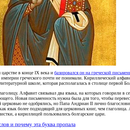
царстве в конце IX века и
базировался он на греческой письмен
й империи греческого почти не понимали. Кириллический алфав
итературной школе, которая располагалась в столице первой Бо
голицу. Алфавит связывал два языка, на которых говорили в се
щего. Новая письменность нужна была для того, чтобы перевес
 церковью не одобрялись, но Папа Андриан II лично благослов
как язык более подходящий для церковных книг, чем глаголица. 
листки, а кириллицей пользовались болгарские цари.
слов и почему эта буква пропала