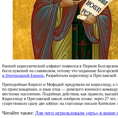
Ранний кириллический алфавит появился в Первом Болгарском 
богослужений на славянском, потому что поданные Болгарско
и Центральной Европе.
Разработали кириллицу в Преславской л
Преподобные Кирилл и Мефодий придумали не кириллицу, а гла
по происхождению, и язык отца — римского военного командую
местному населению. Подобные действия, как правило, высшей
Кириллицу в Преславской школе изобрели позже, через 27 лет, 
существовало сразу две азбуки: на глаголице писали Киевские 
Читайте также:
Для чего использовали «еръ» в конце 