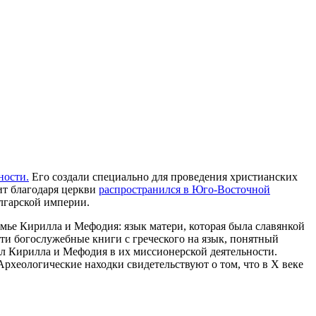
ности.
Его создали специально для проведения христианских
ит благодаря церкви
распространился в
Юго-Восточной
лгарской империи.
мье Кирилла и Мефодия: язык матери, которая была славянкой
ти богослужебные книги с греческого на язык, понятный
ил Кирилла и Мефодия в их миссионерской деятельности.
Археологические находки свидетельствуют о том, что в X веке