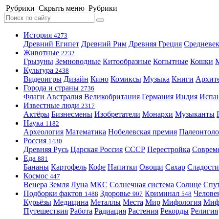
Рубрики
Скрыть меню
Рубрики
История
4273
Древний Египет
Древний Рим
Древняя Греция
Средневек
Животные
2232
Грызуны
Земноводные
Китообразные
Копытные
Кошки
Культура
2438
Видеоигры
Дизайн
Кино
Комиксы
Музыка
Книги
Архит
Города и страны
2736
Флаги
Австралия
Великобритания
Германия
Индия
Испа
Известные люди
2317
Актёры
Бизнесмены
Изобретатели
Монархи
Музыканты
Наука
1182
Археология
Математика
Нобелевская премия
Палеонтоло
Россия
1430
Древняя Русь
Царская Россия
СССР
Перестройка
Соврем
Еда
881
Бананы
Картофель
Кофе
Напитки
Овощи
Сахар
Сладости
Космос
447
Венера
Земля
Луна
МКС
Солнечная система
Солнце
Спу
Подборки фактов
Здоровье
Криминал
Челове
1488
907
548
Курьёзы
Медицина
Металлы
Места
Мир
Мифология
Ми
Путешествия
Работа
Радиация
Растения
Рекорды
Религия