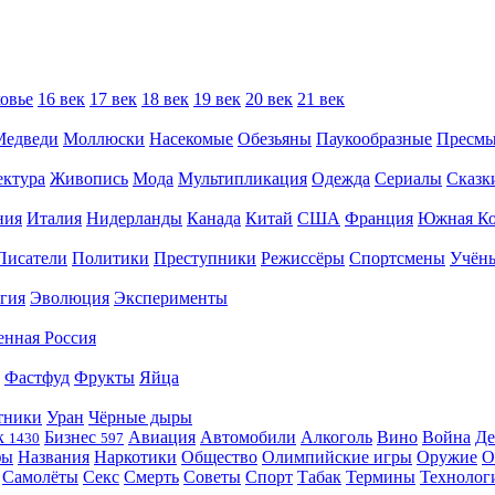
овье
16 век
17 век
18 век
19 век
20 век
21 век
Медведи
Моллюски
Насекомые
Обезьяны
Паукообразные
Пресм
ектура
Живопись
Мода
Мультипликация
Одежда
Сериалы
Сказк
ния
Италия
Нидерланды
Канада
Китай
США
Франция
Южная Ко
Писатели
Политики
Преступники
Режиссёры
Спортсмены
Учён
гия
Эволюция
Эксперименты
енная Россия
Фастфуд
Фрукты
Яйца
тники
Уран
Чёрные дыры
к
Бизнес
Авиация
Автомобили
Алкоголь
Вино
Война
Де
1430
597
фы
Названия
Наркотики
Общество
Олимпийские игры
Оружие
О
Самолёты
Секс
Смерть
Советы
Спорт
Табак
Термины
Технолог