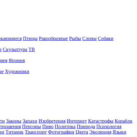
ыкающиеся
Птицы
Ракообразные
Рыбы
Слоны
Собаки
и
Скульптура
ТВ
рея
Япония
ые
Художники
ти
Законы
Запахи
Изобретения
Интернет
Катастрофы
Корабли
тношения
Персоны
Пиво
Политика
Природа
Психология
ии
Титаник
Транспорт
Фотографии
Цвета
Эволюция
Языки