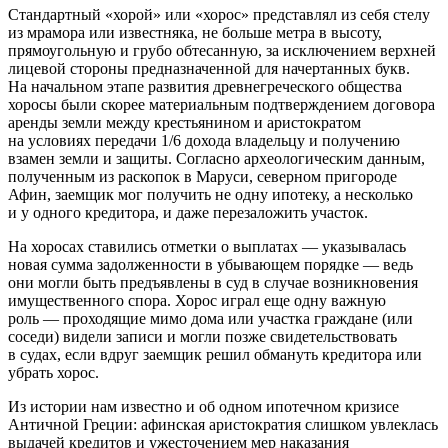
Стандартный «хорой» или «хорос» представлял из себя стелу
из мрамора или известняка, не больше метра в высоту,
прямоугольную и грубо обтесанную, за исключением верхней
лицевой стороны предназначенной для начертанных букв.
На начальном этапе развития древнегреческого общества
хоросы были скорее материальным подтверждением договора
аренды земли между крестьянином и аристократом
на условиях передачи 1/6 дохода владельцу и получению
взамен земли и защиты. Согласно археологическим данным,
полученным из раскопок в Маруси, северном пригороде
Афин, заемщик мог получить не одну ипотеку, а несколько
и у одного кредитора, и даже перезаложить участок.
На хоросах ставились отметки о выплатах — указывалась
новая сумма задолженности в убывающем порядке — ведь
они могли быть предъявлены в суд в случае возникновения
имущественного спора. Хорос играл еще одну важную
роль — проходящие мимо дома или участка граждане (или
соседи) видели записи и могли позже свидетельствовать
в судах, если вдруг заемщик решил обмануть кредитора или
убрать хорос.
Из истории нам известно и об одном ипотечном кризисе
Античной Греции: афинская аристократия слишком увлеклась
выдачей кредитов и ужесточением мер наказания