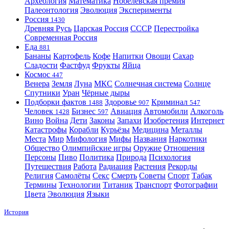
Археология
Математика
Нобелевская премия
Палеонтология
Эволюция
Эксперименты
Россия
1430
Древняя Русь
Царская Россия
СССР
Перестройка
Современная Россия
Еда
881
Бананы
Картофель
Кофе
Напитки
Овощи
Сахар
Сладости
Фастфуд
Фрукты
Яйца
Космос
447
Венера
Земля
Луна
МКС
Солнечная система
Солнце
Спутники
Уран
Чёрные дыры
Подборки фактов
Здоровье
Криминал
1488
907
547
Человек
Бизнес
Авиация
Автомобили
Алкоголь
1428
597
Вино
Война
Дети
Законы
Запахи
Изобретения
Интернет
Катастрофы
Корабли
Курьёзы
Медицина
Металлы
Места
Мир
Мифология
Мифы
Названия
Наркотики
Общество
Олимпийские игры
Оружие
Отношения
Персоны
Пиво
Политика
Природа
Психология
Путешествия
Работа
Радиация
Растения
Рекорды
Религия
Самолёты
Секс
Смерть
Советы
Спорт
Табак
Термины
Технологии
Титаник
Транспорт
Фотографии
Цвета
Эволюция
Языки
История