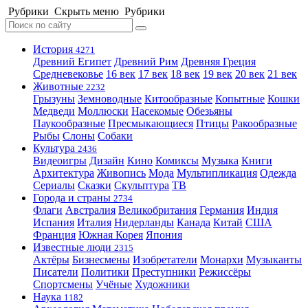
Рубрики
Скрыть меню
Рубрики
История
4271
Древний Египет
Древний Рим
Древняя Греция
Средневековье
16 век
17 век
18 век
19 век
20 век
21 век
Животные
2232
Грызуны
Земноводные
Китообразные
Копытные
Кошки
Медведи
Моллюски
Насекомые
Обезьяны
Паукообразные
Пресмыкающиеся
Птицы
Ракообразные
Рыбы
Слоны
Собаки
Культура
2436
Видеоигры
Дизайн
Кино
Комиксы
Музыка
Книги
Архитектура
Живопись
Мода
Мультипликация
Одежда
Сериалы
Сказки
Скульптура
ТВ
Города и страны
2734
Флаги
Австралия
Великобритания
Германия
Индия
Испания
Италия
Нидерланды
Канада
Китай
США
Франция
Южная Корея
Япония
Известные люди
2315
Актёры
Бизнесмены
Изобретатели
Монархи
Музыканты
Писатели
Политики
Преступники
Режиссёры
Спортсмены
Учёные
Художники
Наука
1182