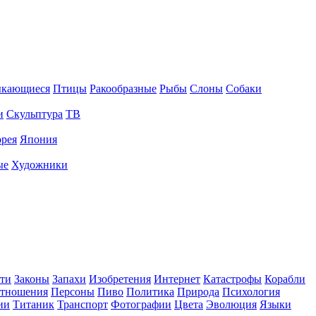
ыкающиеся
Птицы
Ракообразные
Рыбы
Слоны
Собаки
и
Скульптура
ТВ
рея
Япония
ые
Художники
ти
Законы
Запахи
Изобретения
Интернет
Катастрофы
Корабли
тношения
Персоны
Пиво
Политика
Природа
Психология
ии
Титаник
Транспорт
Фотографии
Цвета
Эволюция
Языки