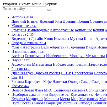
Рубрики
Скрыть меню
Рубрики
История
4270
Древний Египет
Древний Рим
Древняя Греция
Средневек
Животные
2232
Грызуны
Земноводные
Китообразные
Копытные
Кошки
Культура
2435
Видеоигры
Дизайн
Кино
Комиксы
Музыка
Книги
Архит
Города и страны
2734
Флаги
Австралия
Великобритания
Германия
Индия
Испа
Известные люди
2314
Актёры
Бизнесмены
Изобретатели
Монархи
Музыканты
Наука
1182
Археология
Математика
Нобелевская премия
Палеонтоло
Россия
1430
Древняя Русь
Царская Россия
СССР
Перестройка
Соврем
Еда
881
Бананы
Картофель
Кофе
Напитки
Овощи
Сахар
Сладости
Космос
447
Венера
Земля
Луна
МКС
Солнечная система
Солнце
Спу
Подборки фактов
Здоровье
Криминал
Челове
1488
907
547
Курьёзы
Медицина
Металлы
Места
Мир
Мифология
Ми
Путешествия
Работа
Радиация
Растения
Рекорды
Религия