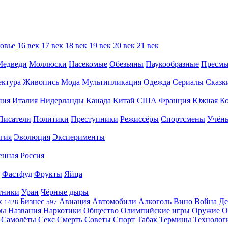
овье
16 век
17 век
18 век
19 век
20 век
21 век
Медведи
Моллюски
Насекомые
Обезьяны
Паукообразные
Пресм
ектура
Живопись
Мода
Мультипликация
Одежда
Сериалы
Сказк
ния
Италия
Нидерланды
Канада
Китай
США
Франция
Южная Ко
Писатели
Политики
Преступники
Режиссёры
Спортсмены
Учён
гия
Эволюция
Эксперименты
енная Россия
Фастфуд
Фрукты
Яйца
тники
Уран
Чёрные дыры
к
Бизнес
Авиация
Автомобили
Алкоголь
Вино
Война
Де
1428
597
фы
Названия
Наркотики
Общество
Олимпийские игры
Оружие
О
Самолёты
Секс
Смерть
Советы
Спорт
Табак
Термины
Технолог