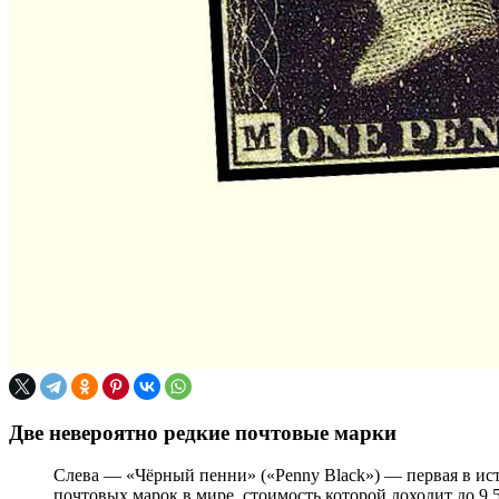
Две невероятно редкие почтовые марки
Слева — «Чёрный пенни» («Penny Black») — первая в ист
почтовых марок в мире, стоимость которой доходит до 9,