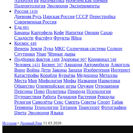
Археология
Математика
Нобелевская премия
Палеонтология
Эволюция
Эксперименты
Россия
1430
Древняя Русь
Царская Россия
СССР
Перестройка
Современная Россия
Еда
881
Бананы
Картофель
Кофе
Напитки
Овощи
Сахар
Сладости
Фастфуд
Фрукты
Яйца
Космос
449
Венера
Земля
Луна
МКС
Солнечная система
Солнце
Спутники
Уран
Чёрные дыры
Подборки фактов
Здоровье
Криминал
1488
907
548
Человек
Бизнес
Авиация
Автомобили
Алкоголь
1431
597
Вино
Война
Дети
Законы
Запахи
Изобретения
Интернет
Катастрофы
Корабли
Курьёзы
Медицина
Металлы
Места
Мир
Мифология
Мифы
Названия
Наркотики
Общество
Олимпийские игры
Оружие
Отношения
Персоны
Пиво
Политика
Природа
Психология
Путешествия
Работа
Радиация
Растения
Рекорды
Религия
Самолёты
Секс
Смерть
Советы
Спорт
Табак
Термины
Технологии
Титаник
Транспорт
Фотографии
Цвета
Эволюция
Языки
История
•
Древний Рим
11.03.2026