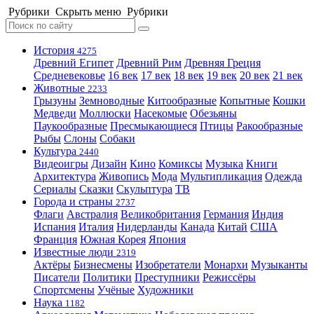
Рубрики
Скрыть меню
Рубрики
История
4275
Древний Египет
Древний Рим
Древняя Греция
Средневековье
16 век
17 век
18 век
19 век
20 век
21 век
Животные
2233
Грызуны
Земноводные
Китообразные
Копытные
Кошки
Медведи
Моллюски
Насекомые
Обезьяны
Паукообразные
Пресмыкающиеся
Птицы
Ракообразные
Рыбы
Слоны
Собаки
Культура
2440
Видеоигры
Дизайн
Кино
Комиксы
Музыка
Книги
Архитектура
Живопись
Мода
Мультипликация
Одежда
Сериалы
Сказки
Скульптура
ТВ
Города и страны
2737
Флаги
Австралия
Великобритания
Германия
Индия
Испания
Италия
Нидерланды
Канада
Китай
США
Франция
Южная Корея
Япония
Известные люди
2319
Актёры
Бизнесмены
Изобретатели
Монархи
Музыканты
Писатели
Политики
Преступники
Режиссёры
Спортсмены
Учёные
Художники
Наука
1182