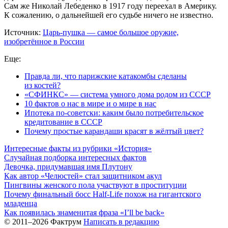
Сам же Николай Лебеденко в 1917 году переехал в Америку.
К сожалению, о дальнейшей его судьбе ничего не известно.
Источник:
Царь-пушка — самое большое оружие,
изобретённое в России
Еще:
Правда ли, что парижские катакомбы сделаны
из костей?
«СФИНКС» — система умного дома родом из СССР
10 фактов о нас в мире и о мире в нас
Ипотека по-советски: каким было потребительское
кредитование в СССР
Почему простые карандаши красят в жёлтый цвет?
Интересные факты из рубрики «История»
Случайная подборка интересных фактов
Девочка, придумавшая имя Плутону
Как автор «Челюстей» стал защитником акул
Пингвины женского пола участвуют в проституции
Почему финальный босс Half-Life похож на гигантского
младенца
Как появилась знаменитая фраза «I’ll be back»
© 2011–2026 Фактрум
Написать в редакцию