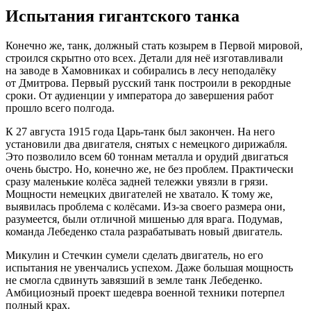
Испытания гигантского танка
Конечно же, танк, должный стать козырем в Первой мировой,
строился скрытно ото всех. Детали для неё изготавливали
на заводе в Хамовниках и собирались в лесу неподалёку
от Дмитрова. Первый русский танк построили в рекордные
сроки. От аудиенции у императора до завершения работ
прошло всего полгода.
К 27 августа 1915 года Царь-танк был закончен. На него
установили два двигателя, снятых с немецкого дирижабля.
Это позволило всем 60 тоннам металла и орудий двигаться
очень быстро. Но, конечно же, не без проблем. Практически
сразу маленькие колёса задней тележки увязли в грязи.
Мощности немецких двигателей не хватало. К тому же,
выявилась проблема с колёсами. Из-за своего размера они,
разумеется, были отличной мишенью для врага. Подумав,
команда Лебеденко стала разрабатывать новый двигатель.
Микулин и Стечкин сумели сделать двигатель, но его
испытания не увенчались успехом. Даже большая мощность
не смогла сдвинуть завязший в земле танк Лебеденко.
Амбициозный проект шедевра военной техники потерпел
полный крах.