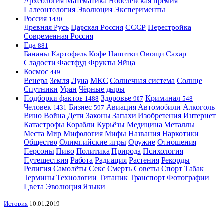
Археология
Математика
Нобелевская премия
Палеонтология
Эволюция
Эксперименты
Россия
1430
Древняя Русь
Царская Россия
СССР
Перестройка
Современная Россия
Еда
881
Бананы
Картофель
Кофе
Напитки
Овощи
Сахар
Сладости
Фастфуд
Фрукты
Яйца
Космос
449
Венера
Земля
Луна
МКС
Солнечная система
Солнце
Спутники
Уран
Чёрные дыры
Подборки фактов
Здоровье
Криминал
1488
907
548
Человек
Бизнес
Авиация
Автомобили
Алкоголь
1431
597
Вино
Война
Дети
Законы
Запахи
Изобретения
Интернет
Катастрофы
Корабли
Курьёзы
Медицина
Металлы
Места
Мир
Мифология
Мифы
Названия
Наркотики
Общество
Олимпийские игры
Оружие
Отношения
Персоны
Пиво
Политика
Природа
Психология
Путешествия
Работа
Радиация
Растения
Рекорды
Религия
Самолёты
Секс
Смерть
Советы
Спорт
Табак
Термины
Технологии
Титаник
Транспорт
Фотографии
Цвета
Эволюция
Языки
История
10.01.2019