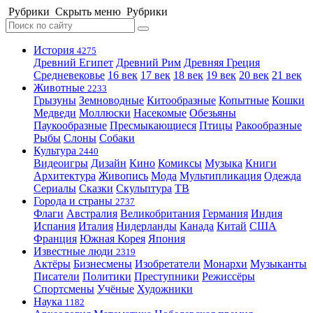
Рубрики
Скрыть меню
Рубрики
История
4275
Древний Египет
Древний Рим
Древняя Греция
Средневековье
16 век
17 век
18 век
19 век
20 век
21 век
Животные
2233
Грызуны
Земноводные
Китообразные
Копытные
Кошки
Медведи
Моллюски
Насекомые
Обезьяны
Паукообразные
Пресмыкающиеся
Птицы
Ракообразные
Рыбы
Слоны
Собаки
Культура
2440
Видеоигры
Дизайн
Кино
Комиксы
Музыка
Книги
Архитектура
Живопись
Мода
Мультипликация
Одежда
Сериалы
Сказки
Скульптура
ТВ
Города и страны
2737
Флаги
Австралия
Великобритания
Германия
Индия
Испания
Италия
Нидерланды
Канада
Китай
США
Франция
Южная Корея
Япония
Известные люди
2319
Актёры
Бизнесмены
Изобретатели
Монархи
Музыканты
Писатели
Политики
Преступники
Режиссёры
Спортсмены
Учёные
Художники
Наука
1182