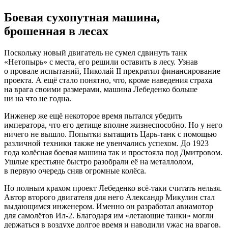
Боевая сухопутная машина,
брошенная в лесах
Поскольку новый двигатель не сумел сдвинуть танк
«Нетопырь» с места, его решили оставить в лесу. Узнав
о провале испытаний, Николай II прекратил финансирование
проекта. А ещё стало понятно, что, кроме наведения страха
на врага своими размерами, машина Лебеденко больше
ни на что не годна.
Инженер же ещё некоторое время пытался убедить
императора, что его детище вполне жизнеспособно. Но у него
ничего не вышло. Попытки вытащить Царь-танк с помощью
различной техники также не увенчались успехом. До 1923
года колёсная боевая машина так и простояла под Дмитровом.
Ушлые крестьяне быстро разобрали её на металлолом,
в первую очередь сняв огромные колёса.
Но полным крахом проект Лебеденко всё-таки считать нельзя.
Автор второго двигателя для него Александр Микулин стал
выдающимся инженером. Именно он разработал авиамотор
для самолётов Ил-2. Благодаря им «летающие танки» могли
держаться в воздухе долгое время и наводили ужас на врагов.