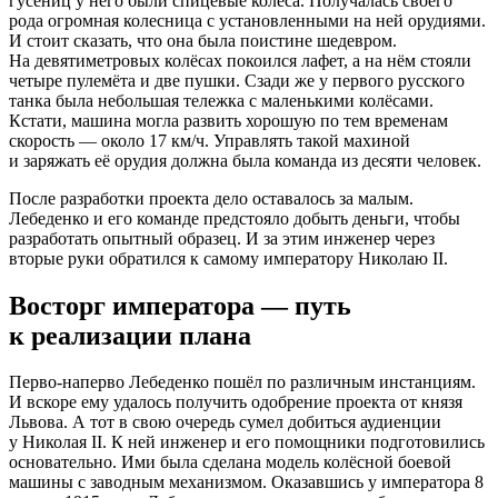
гусениц у него были спицевые колёса. Получалась своего
рода огромная колесница с установленными на ней орудиями.
И стоит сказать, что она была поистине шедевром.
На девятиметровых колёсах покоился лафет, а на нём стояли
четыре пулемёта и две пушки. Сзади же у первого русского
танка была небольшая тележка с маленькими колёсами.
Кстати, машина могла развить хорошую по тем временам
скорость — около 17 км/ч. Управлять такой махиной
и заряжать её орудия должна была команда из десяти человек.
После разработки проекта дело оставалось за малым.
Лебеденко и его команде предстояло добыть деньги, чтобы
разработать опытный образец. И за этим инженер через
вторые руки обратился к самому императору Николаю II.
Восторг императора — путь
к реализации плана
Перво-наперво Лебеденко пошёл по различным инстанциям.
И вскоре ему удалось получить одобрение проекта от князя
Львова. А тот в свою очередь сумел добиться аудиенции
у Николая II. К ней инженер и его помощники подготовились
основательно. Ими была сделана модель колёсной боевой
машины с заводным механизмом. Оказавшись у императора 8