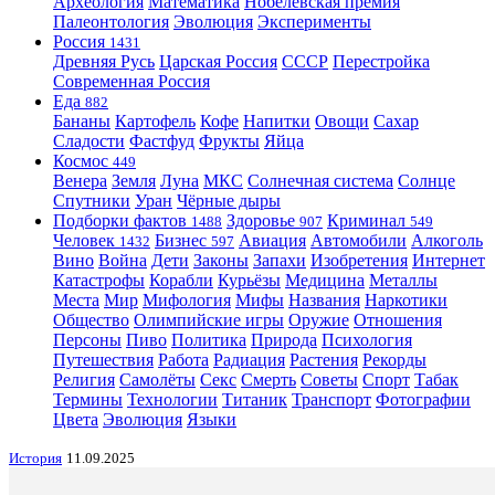
Археология
Математика
Нобелевская премия
Палеонтология
Эволюция
Эксперименты
Россия
1431
Древняя Русь
Царская Россия
СССР
Перестройка
Современная Россия
Еда
882
Бананы
Картофель
Кофе
Напитки
Овощи
Сахар
Сладости
Фастфуд
Фрукты
Яйца
Космос
449
Венера
Земля
Луна
МКС
Солнечная система
Солнце
Спутники
Уран
Чёрные дыры
Подборки фактов
Здоровье
Криминал
1488
907
549
Человек
Бизнес
Авиация
Автомобили
Алкоголь
1432
597
Вино
Война
Дети
Законы
Запахи
Изобретения
Интернет
Катастрофы
Корабли
Курьёзы
Медицина
Металлы
Места
Мир
Мифология
Мифы
Названия
Наркотики
Общество
Олимпийские игры
Оружие
Отношения
Персоны
Пиво
Политика
Природа
Психология
Путешествия
Работа
Радиация
Растения
Рекорды
Религия
Самолёты
Секс
Смерть
Советы
Спорт
Табак
Термины
Технологии
Титаник
Транспорт
Фотографии
Цвета
Эволюция
Языки
История
11.09.2025