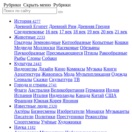
Рубрики
Скрыть меню
Рубрики
История
4277
Древний Египет
Древний Рим
Древняя Греция
Средневековье
16 век
17 век
18 век
19 век
20 век
21 век
Животные
2233
Грызуны
Земноводные
Китообразные
Копытные
Кошки
Медведи
Моллюски
Насекомые
Обезьяны
Паукообразные
Пресмыкающиеся
Птицы
Ракообразные
Рыбы
Слоны
Собаки
Культура
2443
Видеоигры
Дизайн
Кино
Комиксы
Музыка
Книги
Архитектура
Живопись
Мода
Мультипликация
Одежда
Сериалы
Сказки
Скульптура
ТВ
Города и страны
2741
Флаги
Австралия
Великобритания
Германия
Индия
Испания
Италия
Нидерланды
Канада
Китай
США
Франция
Южная Корея
Япония
Известные люди
2320
Актёры
Бизнесмены
Изобретатели
Монархи
Музыканты
Писатели
Политики
Преступники
Режиссёры
Спортсмены
Учёные
Художники
Наука
1182