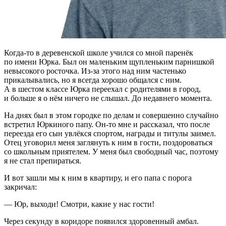
Когда-то в деревенской школе учился со мной паренёк
по имени Юрка. Был он маленьким щупленьким парнишкой
невысокого росточка. Из-за этого над ним частенько
прикалывались, но я всегда хорошо общался с ним.
А в шестом классе Юрка переехал с родителями в город,
и больше я о нём ничего не слышал. До недавнего момента.
На днях был в этом городке по делам и совершенно случайно
встретил Юркиного папу. Он-то мне и рассказал, что после
переезда его сын увлёкся спортом, награды и титулы заимел.
Отец уговорил меня заглянуть к ним в гости, поздороваться
со школьным приятелем. У меня был свободный час, поэтому
я не стал препираться.
И вот зашли мы к ним в квартиру, и его папа с порога
закричал:
— Юр, выходи! Смотри, какие у нас гости!
Через секунду в коридоре появился здоровенный амбал.