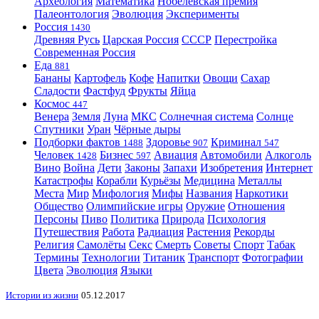
Археология
Математика
Нобелевская премия
Палеонтология
Эволюция
Эксперименты
Россия
1430
Древняя Русь
Царская Россия
СССР
Перестройка
Современная Россия
Еда
881
Бананы
Картофель
Кофе
Напитки
Овощи
Сахар
Сладости
Фастфуд
Фрукты
Яйца
Космос
447
Венера
Земля
Луна
МКС
Солнечная система
Солнце
Спутники
Уран
Чёрные дыры
Подборки фактов
Здоровье
Криминал
1488
907
547
Человек
Бизнес
Авиация
Автомобили
Алкоголь
1428
597
Вино
Война
Дети
Законы
Запахи
Изобретения
Интернет
Катастрофы
Корабли
Курьёзы
Медицина
Металлы
Места
Мир
Мифология
Мифы
Названия
Наркотики
Общество
Олимпийские игры
Оружие
Отношения
Персоны
Пиво
Политика
Природа
Психология
Путешествия
Работа
Радиация
Растения
Рекорды
Религия
Самолёты
Секс
Смерть
Советы
Спорт
Табак
Термины
Технологии
Титаник
Транспорт
Фотографии
Цвета
Эволюция
Языки
Истории из жизни
05.12.2017