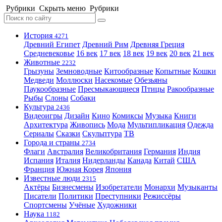
Рубрики
Скрыть меню
Рубрики
История
4271
Древний Египет
Древний Рим
Древняя Греция
Средневековье
16 век
17 век
18 век
19 век
20 век
21 век
Животные
2232
Грызуны
Земноводные
Китообразные
Копытные
Кошки
Медведи
Моллюски
Насекомые
Обезьяны
Паукообразные
Пресмыкающиеся
Птицы
Ракообразные
Рыбы
Слоны
Собаки
Культура
2436
Видеоигры
Дизайн
Кино
Комиксы
Музыка
Книги
Архитектура
Живопись
Мода
Мультипликация
Одежда
Сериалы
Сказки
Скульптура
ТВ
Города и страны
2734
Флаги
Австралия
Великобритания
Германия
Индия
Испания
Италия
Нидерланды
Канада
Китай
США
Франция
Южная Корея
Япония
Известные люди
2315
Актёры
Бизнесмены
Изобретатели
Монархи
Музыканты
Писатели
Политики
Преступники
Режиссёры
Спортсмены
Учёные
Художники
Наука
1182