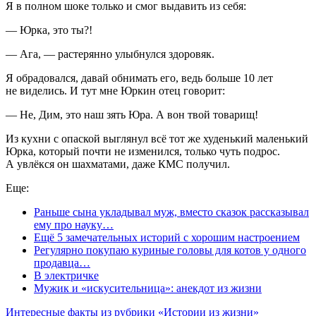
Я в полном шоке только и смог выдавить из себя:
— Юрка, это ты?!
— Ага, — растерянно улыбнулся здоровяк.
Я обрадовался, давай обнимать его, ведь больше 10 лет
не виделись. И тут мне Юркин отец говорит:
— Не, Дим, это наш зять Юра. А вон твой товарищ!
Из кухни с опаской выглянул всё тот же худенький маленький
Юрка, который почти не изменился, только чуть подрос.
А увлёкся он шахматами, даже КМС получил.
Еще:
Раньше сына укладывал муж, вместо сказок рассказывал
ему про науку…
Ещё 5 замечательных историй с хорошим настроением
Регулярно покупаю куриные головы для котов у одного
продавца…
В электричке
Мужик и «искусительница»: анекдот из жизни
Интересные факты из рубрики «Истории из жизни»