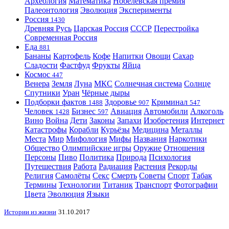
Археология
Математика
Нобелевская премия
Палеонтология
Эволюция
Эксперименты
Россия
1430
Древняя Русь
Царская Россия
СССР
Перестройка
Современная Россия
Еда
881
Бананы
Картофель
Кофе
Напитки
Овощи
Сахар
Сладости
Фастфуд
Фрукты
Яйца
Космос
447
Венера
Земля
Луна
МКС
Солнечная система
Солнце
Спутники
Уран
Чёрные дыры
Подборки фактов
Здоровье
Криминал
1488
907
547
Человек
Бизнес
Авиация
Автомобили
Алкоголь
1428
597
Вино
Война
Дети
Законы
Запахи
Изобретения
Интернет
Катастрофы
Корабли
Курьёзы
Медицина
Металлы
Места
Мир
Мифология
Мифы
Названия
Наркотики
Общество
Олимпийские игры
Оружие
Отношения
Персоны
Пиво
Политика
Природа
Психология
Путешествия
Работа
Радиация
Растения
Рекорды
Религия
Самолёты
Секс
Смерть
Советы
Спорт
Табак
Термины
Технологии
Титаник
Транспорт
Фотографии
Цвета
Эволюция
Языки
Истории из жизни
31.10.2017