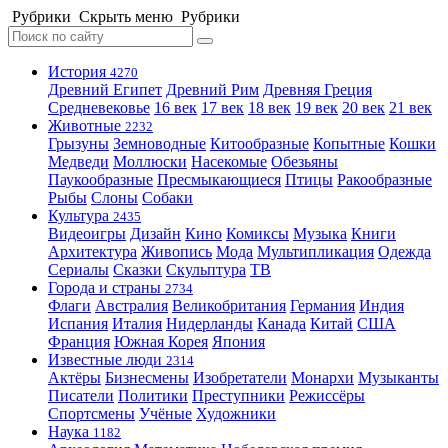
Рубрики
Скрыть меню
Рубрики
История
4270
Древний Египет
Древний Рим
Древняя Греция
Средневековье
16 век
17 век
18 век
19 век
20 век
21 век
Животные
2232
Грызуны
Земноводные
Китообразные
Копытные
Кошки
Медведи
Моллюски
Насекомые
Обезьяны
Паукообразные
Пресмыкающиеся
Птицы
Ракообразные
Рыбы
Слоны
Собаки
Культура
2435
Видеоигры
Дизайн
Кино
Комиксы
Музыка
Книги
Архитектура
Живопись
Мода
Мультипликация
Одежда
Сериалы
Сказки
Скульптура
ТВ
Города и страны
2734
Флаги
Австралия
Великобритания
Германия
Индия
Испания
Италия
Нидерланды
Канада
Китай
США
Франция
Южная Корея
Япония
Известные люди
2314
Актёры
Бизнесмены
Изобретатели
Монархи
Музыканты
Писатели
Политики
Преступники
Режиссёры
Спортсмены
Учёные
Художники
Наука
1182