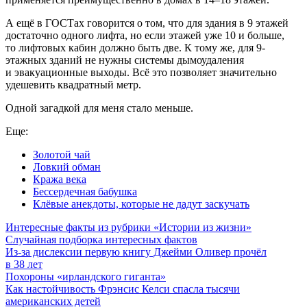
А ещё в ГОСТах говорится о том, что для здания в 9 этажей
достаточно одного лифта, но если этажей уже 10 и больше,
то лифтовых кабин должно быть две. К тому же, для 9-
этажных зданий не нужны системы дымоудаления
и эвакуационные выходы. Всё это позволяет значительно
удешевить квадратный метр.
Одной загадкой для меня стало меньше.
Еще:
Золотой чай
Ловкий обман
Кража века
Бессердечная бабушка
Клёвые анекдоты, которые не дадут заскучать
Интересные факты из рубрики «Истории из жизни»
Случайная подборка интересных фактов
Из-за дислексии первую книгу Джейми Оливер прочёл
в 38 лет
Похороны «ирландского гиганта»
Как настойчивость Фрэнсис Келси спасла тысячи
американских детей