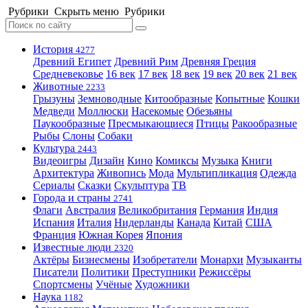
Рубрики
Скрыть меню
Рубрики
История
4277
Древний Египет
Древний Рим
Древняя Греция
Средневековье
16 век
17 век
18 век
19 век
20 век
21 век
Животные
2233
Грызуны
Земноводные
Китообразные
Копытные
Кошки
Медведи
Моллюски
Насекомые
Обезьяны
Паукообразные
Пресмыкающиеся
Птицы
Ракообразные
Рыбы
Слоны
Собаки
Культура
2443
Видеоигры
Дизайн
Кино
Комиксы
Музыка
Книги
Архитектура
Живопись
Мода
Мультипликация
Одежда
Сериалы
Сказки
Скульптура
ТВ
Города и страны
2741
Флаги
Австралия
Великобритания
Германия
Индия
Испания
Италия
Нидерланды
Канада
Китай
США
Франция
Южная Корея
Япония
Известные люди
2320
Актёры
Бизнесмены
Изобретатели
Монархи
Музыканты
Писатели
Политики
Преступники
Режиссёры
Спортсмены
Учёные
Художники
Наука
1182