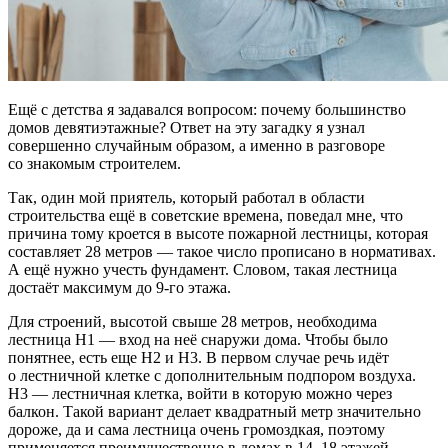
Ещё с детства я задавался вопросом: почему большинство
домов девятиэтажные? Ответ на эту загадку я узнал
совершенно случайным образом, а именно в разговоре
со знакомым строителем.
Так, один мой приятель, который работал в области
строительства ещё в советские времена, поведал мне, что
причина тому кроется в высоте пожарной лестницы, которая
составляет 28 метров — такое число прописано в нормативах.
А ещё нужно учесть фундамент. Словом, такая лестница
достаёт максимум до 9-го этажа.
Для строений, высотой свыше 28 метров, необходима
лестница Н1 — вход на неё снаружи дома. Чтобы было
понятнее, есть еще Н2 и Н3. В первом случае речь идёт
о лестничной клетке с дополнительным подпором воздуха.
Н3 — лестничная клетка, войти в которую можно через
балкон. Такой вариант делает квадратный метр значительно
дороже, да и сама лестница очень громоздкая, поэтому
применяется преимущественно в домах в 14–18 этажей.