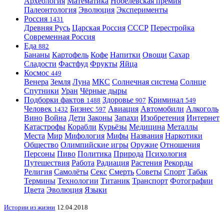
Археология
Математика
Нобелевская премия
Палеонтология
Эволюция
Эксперименты
Россия
1431
Древняя Русь
Царская Россия
СССР
Перестройка
Современная Россия
Еда
882
Бананы
Картофель
Кофе
Напитки
Овощи
Сахар
Сладости
Фастфуд
Фрукты
Яйца
Космос
449
Венера
Земля
Луна
МКС
Солнечная система
Солнце
Спутники
Уран
Чёрные дыры
Подборки фактов
Здоровье
Криминал
1488
907
549
Человек
Бизнес
Авиация
Автомобили
Алкоголь
1432
597
Вино
Война
Дети
Законы
Запахи
Изобретения
Интернет
Катастрофы
Корабли
Курьёзы
Медицина
Металлы
Места
Мир
Мифология
Мифы
Названия
Наркотики
Общество
Олимпийские игры
Оружие
Отношения
Персоны
Пиво
Политика
Природа
Психология
Путешествия
Работа
Радиация
Растения
Рекорды
Религия
Самолёты
Секс
Смерть
Советы
Спорт
Табак
Термины
Технологии
Титаник
Транспорт
Фотографии
Цвета
Эволюция
Языки
Истории из жизни
12.04.2018