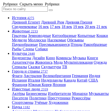
Рубрики
Скрыть меню
Рубрики
История
4275
Древний Египет
Древний Рим
Древняя Греция
Средневековье
16 век
17 век
18 век
19 век
20 век
21 век
Животные
2233
Грызуны
Земноводные
Китообразные
Копытные
Кошки
Медведи
Моллюски
Насекомые
Обезьяны
Паукообразные
Пресмыкающиеся
Птицы
Ракообразные
Рыбы
Слоны
Собаки
Культура
2440
Видеоигры
Дизайн
Кино
Комиксы
Музыка
Книги
Архитектура
Живопись
Мода
Мультипликация
Одежда
Сериалы
Сказки
Скульптура
ТВ
Города и страны
2737
Флаги
Австралия
Великобритания
Германия
Индия
Испания
Италия
Нидерланды
Канада
Китай
США
Франция
Южная Корея
Япония
Известные люди
2319
Актёры
Бизнесмены
Изобретатели
Монархи
Музыканты
Писатели
Политики
Преступники
Режиссёры
Спортсмены
Учёные
Художники
Наука
1182