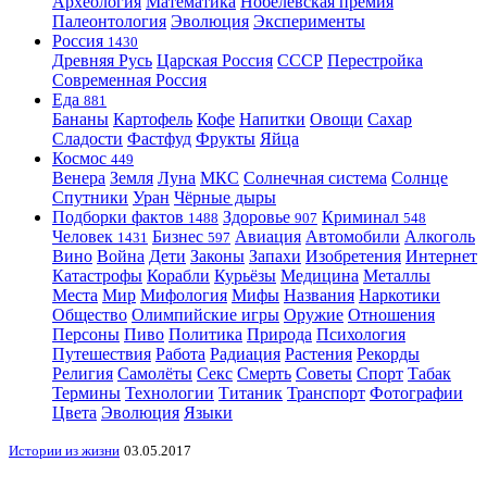
Археология
Математика
Нобелевская премия
Палеонтология
Эволюция
Эксперименты
Россия
1430
Древняя Русь
Царская Россия
СССР
Перестройка
Современная Россия
Еда
881
Бананы
Картофель
Кофе
Напитки
Овощи
Сахар
Сладости
Фастфуд
Фрукты
Яйца
Космос
449
Венера
Земля
Луна
МКС
Солнечная система
Солнце
Спутники
Уран
Чёрные дыры
Подборки фактов
Здоровье
Криминал
1488
907
548
Человек
Бизнес
Авиация
Автомобили
Алкоголь
1431
597
Вино
Война
Дети
Законы
Запахи
Изобретения
Интернет
Катастрофы
Корабли
Курьёзы
Медицина
Металлы
Места
Мир
Мифология
Мифы
Названия
Наркотики
Общество
Олимпийские игры
Оружие
Отношения
Персоны
Пиво
Политика
Природа
Психология
Путешествия
Работа
Радиация
Растения
Рекорды
Религия
Самолёты
Секс
Смерть
Советы
Спорт
Табак
Термины
Технологии
Титаник
Транспорт
Фотографии
Цвета
Эволюция
Языки
Истории из жизни
03.05.2017