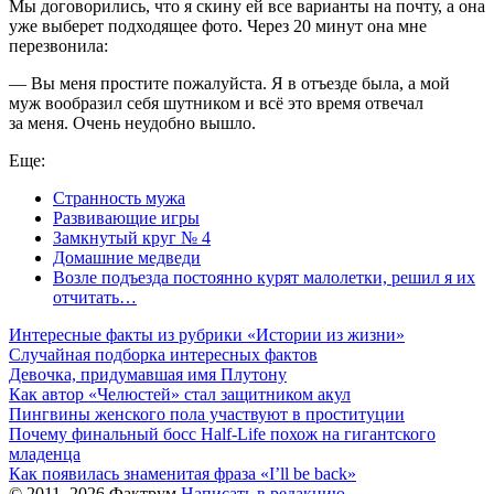
Мы договорились, что я скину ей все варианты на почту, а она
уже выберет подходящее фото. Через 20 минут она мне
перезвонила:
— Вы меня простите пожалуйста. Я в отъезде была, а мой
муж вообразил себя шутником и всё это время отвечал
за меня. Очень неудобно вышло.
Еще:
Странность мужа
Развивающие игры
Замкнутый круг № 4
Домашние медведи
Возле подъезда постоянно курят малолетки, решил я их
отчитать…
Интересные факты из рубрики «Истории из жизни»
Случайная подборка интересных фактов
Девочка, придумавшая имя Плутону
Как автор «Челюстей» стал защитником акул
Пингвины женского пола участвуют в проституции
Почему финальный босс Half-Life похож на гигантского
младенца
Как появилась знаменитая фраза «I’ll be back»
© 2011–2026 Фактрум
Написать в редакцию