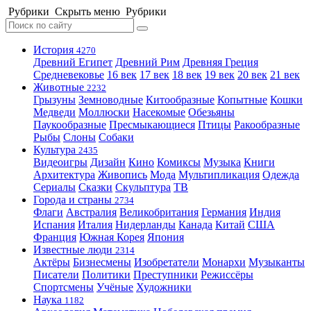
Рубрики
Скрыть меню
Рубрики
История
4270
Древний Египет
Древний Рим
Древняя Греция
Средневековье
16 век
17 век
18 век
19 век
20 век
21 век
Животные
2232
Грызуны
Земноводные
Китообразные
Копытные
Кошки
Медведи
Моллюски
Насекомые
Обезьяны
Паукообразные
Пресмыкающиеся
Птицы
Ракообразные
Рыбы
Слоны
Собаки
Культура
2435
Видеоигры
Дизайн
Кино
Комиксы
Музыка
Книги
Архитектура
Живопись
Мода
Мультипликация
Одежда
Сериалы
Сказки
Скульптура
ТВ
Города и страны
2734
Флаги
Австралия
Великобритания
Германия
Индия
Испания
Италия
Нидерланды
Канада
Китай
США
Франция
Южная Корея
Япония
Известные люди
2314
Актёры
Бизнесмены
Изобретатели
Монархи
Музыканты
Писатели
Политики
Преступники
Режиссёры
Спортсмены
Учёные
Художники
Наука
1182