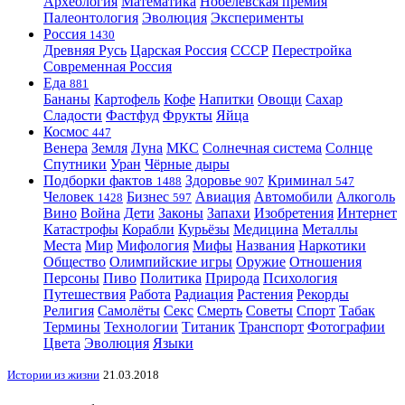
Археология
Математика
Нобелевская премия
Палеонтология
Эволюция
Эксперименты
Россия
1430
Древняя Русь
Царская Россия
СССР
Перестройка
Современная Россия
Еда
881
Бананы
Картофель
Кофе
Напитки
Овощи
Сахар
Сладости
Фастфуд
Фрукты
Яйца
Космос
447
Венера
Земля
Луна
МКС
Солнечная система
Солнце
Спутники
Уран
Чёрные дыры
Подборки фактов
Здоровье
Криминал
1488
907
547
Человек
Бизнес
Авиация
Автомобили
Алкоголь
1428
597
Вино
Война
Дети
Законы
Запахи
Изобретения
Интернет
Катастрофы
Корабли
Курьёзы
Медицина
Металлы
Места
Мир
Мифология
Мифы
Названия
Наркотики
Общество
Олимпийские игры
Оружие
Отношения
Персоны
Пиво
Политика
Природа
Психология
Путешествия
Работа
Радиация
Растения
Рекорды
Религия
Самолёты
Секс
Смерть
Советы
Спорт
Табак
Термины
Технологии
Титаник
Транспорт
Фотографии
Цвета
Эволюция
Языки
Истории из жизни
21.03.2018