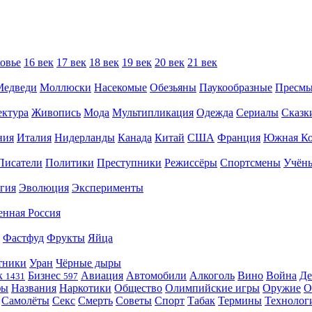
овье
16 век
17 век
18 век
19 век
20 век
21 век
Медведи
Моллюски
Насекомые
Обезьяны
Паукообразные
Пресм
ектура
Живопись
Мода
Мультипликация
Одежда
Сериалы
Сказк
ния
Италия
Нидерланды
Канада
Китай
США
Франция
Южная Ко
Писатели
Политики
Преступники
Режиссёры
Спортсмены
Учён
гия
Эволюция
Эксперименты
енная Россия
Фастфуд
Фрукты
Яйца
тники
Уран
Чёрные дыры
к
Бизнес
Авиация
Автомобили
Алкоголь
Вино
Война
Де
1431
597
фы
Названия
Наркотики
Общество
Олимпийские игры
Оружие
О
Самолёты
Секс
Смерть
Советы
Спорт
Табак
Термины
Технолог