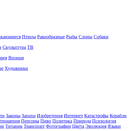
ыкающиеся
Птицы
Ракообразные
Рыбы
Слоны
Собаки
и
Скульптура
ТВ
рея
Япония
ые
Художники
ти
Законы
Запахи
Изобретения
Интернет
Катастрофы
Корабли
тношения
Персоны
Пиво
Политика
Природа
Психология
ии
Титаник
Транспорт
Фотографии
Цвета
Эволюция
Языки