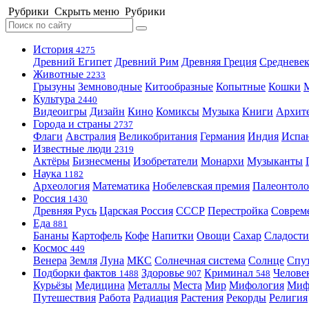
Рубрики
Скрыть меню
Рубрики
История
4275
Древний Египет
Древний Рим
Древняя Греция
Средневек
Животные
2233
Грызуны
Земноводные
Китообразные
Копытные
Кошки
Культура
2440
Видеоигры
Дизайн
Кино
Комиксы
Музыка
Книги
Архит
Города и страны
2737
Флаги
Австралия
Великобритания
Германия
Индия
Испа
Известные люди
2319
Актёры
Бизнесмены
Изобретатели
Монархи
Музыканты
Наука
1182
Археология
Математика
Нобелевская премия
Палеонтоло
Россия
1430
Древняя Русь
Царская Россия
СССР
Перестройка
Соврем
Еда
881
Бананы
Картофель
Кофе
Напитки
Овощи
Сахар
Сладости
Космос
449
Венера
Земля
Луна
МКС
Солнечная система
Солнце
Спу
Подборки фактов
Здоровье
Криминал
Челове
1488
907
548
Курьёзы
Медицина
Металлы
Места
Мир
Мифология
Ми
Путешествия
Работа
Радиация
Растения
Рекорды
Религия