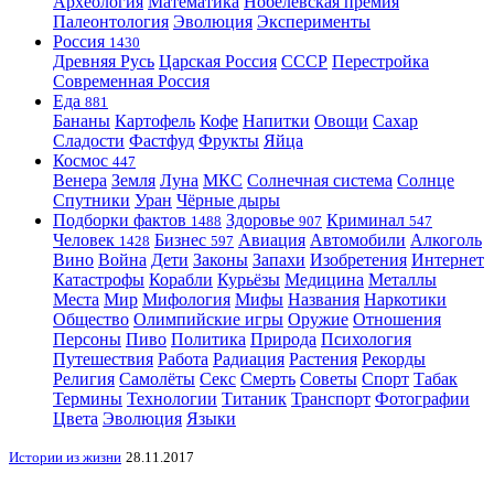
Археология
Математика
Нобелевская премия
Палеонтология
Эволюция
Эксперименты
Россия
1430
Древняя Русь
Царская Россия
СССР
Перестройка
Современная Россия
Еда
881
Бананы
Картофель
Кофе
Напитки
Овощи
Сахар
Сладости
Фастфуд
Фрукты
Яйца
Космос
447
Венера
Земля
Луна
МКС
Солнечная система
Солнце
Спутники
Уран
Чёрные дыры
Подборки фактов
Здоровье
Криминал
1488
907
547
Человек
Бизнес
Авиация
Автомобили
Алкоголь
1428
597
Вино
Война
Дети
Законы
Запахи
Изобретения
Интернет
Катастрофы
Корабли
Курьёзы
Медицина
Металлы
Места
Мир
Мифология
Мифы
Названия
Наркотики
Общество
Олимпийские игры
Оружие
Отношения
Персоны
Пиво
Политика
Природа
Психология
Путешествия
Работа
Радиация
Растения
Рекорды
Религия
Самолёты
Секс
Смерть
Советы
Спорт
Табак
Термины
Технологии
Титаник
Транспорт
Фотографии
Цвета
Эволюция
Языки
Истории из жизни
28.11.2017