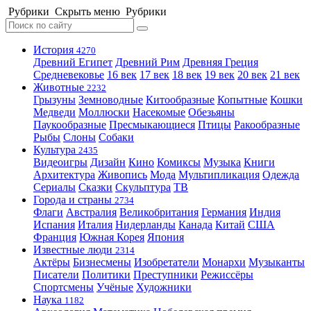
Рубрики
Скрыть меню
Рубрики
История
4270
Древний Египет
Древний Рим
Древняя Греция
Средневековье
16 век
17 век
18 век
19 век
20 век
21 век
Животные
2232
Грызуны
Земноводные
Китообразные
Копытные
Кошки
Медведи
Моллюски
Насекомые
Обезьяны
Паукообразные
Пресмыкающиеся
Птицы
Ракообразные
Рыбы
Слоны
Собаки
Культура
2435
Видеоигры
Дизайн
Кино
Комиксы
Музыка
Книги
Архитектура
Живопись
Мода
Мультипликация
Одежда
Сериалы
Сказки
Скульптура
ТВ
Города и страны
2734
Флаги
Австралия
Великобритания
Германия
Индия
Испания
Италия
Нидерланды
Канада
Китай
США
Франция
Южная Корея
Япония
Известные люди
2314
Актёры
Бизнесмены
Изобретатели
Монархи
Музыканты
Писатели
Политики
Преступники
Режиссёры
Спортсмены
Учёные
Художники
Наука
1182