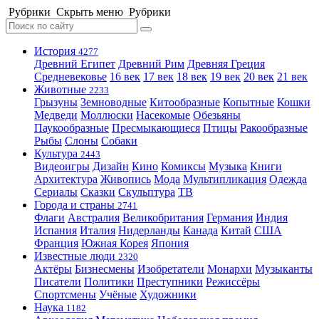
Рубрики
Скрыть меню
Рубрики
История
4277
Древний Египет
Древний Рим
Древняя Греция
Средневековье
16 век
17 век
18 век
19 век
20 век
21 век
Животные
2233
Грызуны
Земноводные
Китообразные
Копытные
Кошки
Медведи
Моллюски
Насекомые
Обезьяны
Паукообразные
Пресмыкающиеся
Птицы
Ракообразные
Рыбы
Слоны
Собаки
Культура
2443
Видеоигры
Дизайн
Кино
Комиксы
Музыка
Книги
Архитектура
Живопись
Мода
Мультипликация
Одежда
Сериалы
Сказки
Скульптура
ТВ
Города и страны
2741
Флаги
Австралия
Великобритания
Германия
Индия
Испания
Италия
Нидерланды
Канада
Китай
США
Франция
Южная Корея
Япония
Известные люди
2320
Актёры
Бизнесмены
Изобретатели
Монархи
Музыканты
Писатели
Политики
Преступники
Режиссёры
Спортсмены
Учёные
Художники
Наука
1182