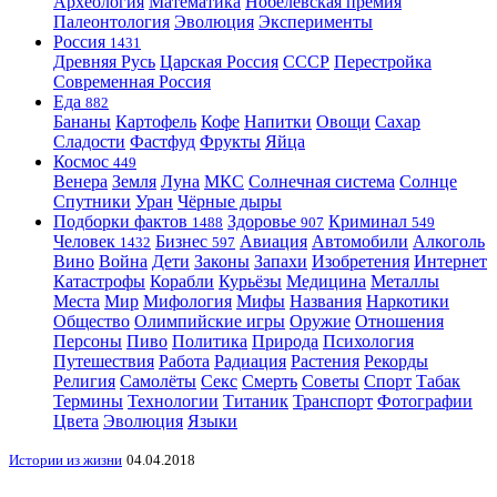
Археология
Математика
Нобелевская премия
Палеонтология
Эволюция
Эксперименты
Россия
1431
Древняя Русь
Царская Россия
СССР
Перестройка
Современная Россия
Еда
882
Бананы
Картофель
Кофе
Напитки
Овощи
Сахар
Сладости
Фастфуд
Фрукты
Яйца
Космос
449
Венера
Земля
Луна
МКС
Солнечная система
Солнце
Спутники
Уран
Чёрные дыры
Подборки фактов
Здоровье
Криминал
1488
907
549
Человек
Бизнес
Авиация
Автомобили
Алкоголь
1432
597
Вино
Война
Дети
Законы
Запахи
Изобретения
Интернет
Катастрофы
Корабли
Курьёзы
Медицина
Металлы
Места
Мир
Мифология
Мифы
Названия
Наркотики
Общество
Олимпийские игры
Оружие
Отношения
Персоны
Пиво
Политика
Природа
Психология
Путешествия
Работа
Радиация
Растения
Рекорды
Религия
Самолёты
Секс
Смерть
Советы
Спорт
Табак
Термины
Технологии
Титаник
Транспорт
Фотографии
Цвета
Эволюция
Языки
Истории из жизни
04.04.2018