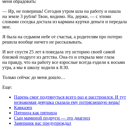
меня обрадовать:
— Ир, не поверишь! Сегодня утром шла на работу и нашла
на земле 3 рубля! Твои, видимо. На, держи, — с этими
словами соседка достала из кармана куртки деньги и передала
мне.
Я была на седьмом небе от счастья, а родителям про потерю
решила вообще ничего не рассказывать.
И вот спустя 25 лет я поведала эту историю своей самой
близкой подруге из детства. Она-то и открыла мне глаза
на правду, что на работу все взрослые всегда ездили к восьми
утра, а мы в школу ходили к 8:30.
Только сейчас до меня дошло…
Еще:
Парень смог подтянуться всего раз и расстроился. И тут
незнакомая девушка сказала ему потрясающую вещь!
Кавказец
Пятница как пятница
Сын маминой подруги — это диагноз
Замерщик вас предупреждал