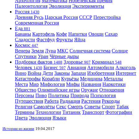
Археология
Математика
Нобелевская премия
Палеонтология
Эволюция
Эксперименты
Россия
1430
Древняя Русь
Царская Россия
СССР
Перестройка
Современная Россия
Еда
881
Бананы
Картофель
Кофе
Напитки
Овощи
Сахар
Сладости
Фастфуд
Фрукты
Яйца
Космос
447
Венера
Земля
Луна
МКС
Солнечная система
Солнце
Спутники
Уран
Чёрные дыры
Подборки фактов
Здоровье
Криминал
1488
907
548
Человек
Бизнес
Авиация
Автомобили
Алкоголь
1430
597
Вино
Война
Дети
Законы
Запахи
Изобретения
Интернет
Катастрофы
Корабли
Курьёзы
Медицина
Металлы
Места
Мир
Мифология
Мифы
Названия
Наркотики
Общество
Олимпийские игры
Оружие
Отношения
Персоны
Пиво
Политика
Природа
Психология
Путешествия
Работа
Радиация
Растения
Рекорды
Религия
Самолёты
Секс
Смерть
Советы
Спорт
Табак
Термины
Технологии
Титаник
Транспорт
Фотографии
Цвета
Эволюция
Языки
Истории из жизни
19.04.2017