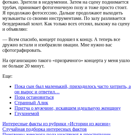
фоткаю. Зрители в недоумении. Затем на сцену поднимается
трубач, принимает фотогеничную позу и тоже просто стоит.
Я продолжаю фотосессию. Дальше продолжают выходить
музыканты со своими инструментами. По залу разливается
безудержный хохот. Как только всех отснял, выхожу на сцену
и объявляю:
— Всем спасибо, концерт подошел к концу. А теперь все
дружно встали и изобразили овации. Мне нужно вас
сфотографировать.
На организацию такого «призрачного» концерта у меня ушло
не больше 20 минут.
Еще:
Пока сын был маленький, приходилось часто хитрить, а
он вырос и ответил…
Пора остановиться
Странный Алик
Притча о мужчине, искавшем идеальную женщину
Глухонемой
Интересные факты из рубрики «Истории из жизни»
Случайная подборка интересных фактов
Пингвины женского пола участвуют в проституции