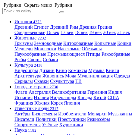
Рубрики
Скрыть меню
Рубрики
История
4273
Древний Египет
Древний Рим
Древняя Греция
Средневековье
16 век
17 век
18 век
19 век
20 век
21 век
Животные
2232
Грызуны
Земноводные
Китообразные
Копытные
Кошки
Медведи
Моллюски
Насекомые
Обезьяны
Паукообразные
Пресмыкающиеся
Птицы
Ракообразные
Рыбы
Слоны
Собаки
Культура
2438
Видеоигры
Дизайн
Кино
Комиксы
Музыка
Книги
Архитектура
Живопись
Мода
Мультипликация
Одежда
Сериалы
Сказки
Скульптура
ТВ
Города и страны
2736
Флаги
Австралия
Великобритания
Германия
Индия
Испания
Италия
Нидерланды
Канада
Китай
США
Франция
Южная Корея
Япония
Известные люди
2317
Актёры
Бизнесмены
Изобретатели
Монархи
Музыканты
Писатели
Политики
Преступники
Режиссёры
Спортсмены
Учёные
Художники
Наука
1182