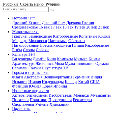
Рубрики
Скрыть меню
Рубрики
История
4277
Древний Египет
Древний Рим
Древняя Греция
Средневековье
16 век
17 век
18 век
19 век
20 век
21 век
Животные
2233
Грызуны
Земноводные
Китообразные
Копытные
Кошки
Медведи
Моллюски
Насекомые
Обезьяны
Паукообразные
Пресмыкающиеся
Птицы
Ракообразные
Рыбы
Слоны
Собаки
Культура
2443
Видеоигры
Дизайн
Кино
Комиксы
Музыка
Книги
Архитектура
Живопись
Мода
Мультипликация
Одежда
Сериалы
Сказки
Скульптура
ТВ
Города и страны
2741
Флаги
Австралия
Великобритания
Германия
Индия
Испания
Италия
Нидерланды
Канада
Китай
США
Франция
Южная Корея
Япония
Известные люди
2320
Актёры
Бизнесмены
Изобретатели
Монархи
Музыканты
Писатели
Политики
Преступники
Режиссёры
Спортсмены
Учёные
Художники
Наука
1182