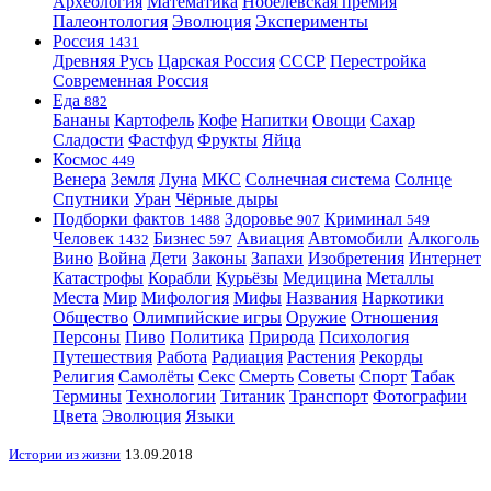
Археология
Математика
Нобелевская премия
Палеонтология
Эволюция
Эксперименты
Россия
1431
Древняя Русь
Царская Россия
СССР
Перестройка
Современная Россия
Еда
882
Бананы
Картофель
Кофе
Напитки
Овощи
Сахар
Сладости
Фастфуд
Фрукты
Яйца
Космос
449
Венера
Земля
Луна
МКС
Солнечная система
Солнце
Спутники
Уран
Чёрные дыры
Подборки фактов
Здоровье
Криминал
1488
907
549
Человек
Бизнес
Авиация
Автомобили
Алкоголь
1432
597
Вино
Война
Дети
Законы
Запахи
Изобретения
Интернет
Катастрофы
Корабли
Курьёзы
Медицина
Металлы
Места
Мир
Мифология
Мифы
Названия
Наркотики
Общество
Олимпийские игры
Оружие
Отношения
Персоны
Пиво
Политика
Природа
Психология
Путешествия
Работа
Радиация
Растения
Рекорды
Религия
Самолёты
Секс
Смерть
Советы
Спорт
Табак
Термины
Технологии
Титаник
Транспорт
Фотографии
Цвета
Эволюция
Языки
Истории из жизни
13.09.2018