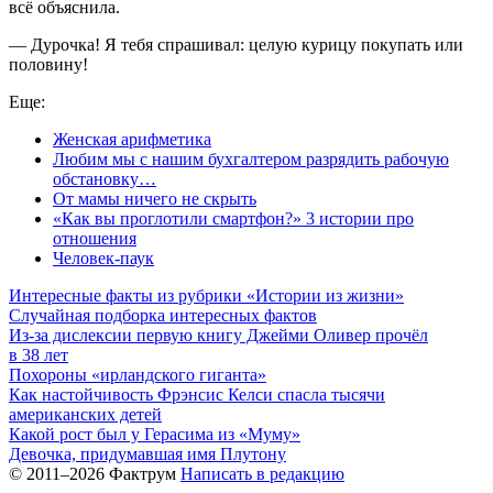
всё объяснила.
— Дурочка! Я тебя спрашивал: целую курицу покупать или
половину!
Еще:
Женская арифметика
Любим мы с нашим бухгалтером разрядить рабочую
обстановку…
От мамы ничего не скрыть
«Как вы проглотили смартфон?» 3 истории про
отношения
Человек-паук
Интересные факты из рубрики «Истории из жизни»
Случайная подборка интересных фактов
Из-за дислексии первую книгу Джейми Оливер прочёл
в 38 лет
Похороны «ирландского гиганта»
Как настойчивость Фрэнсис Келси спасла тысячи
американских детей
Какой рост был у Герасима из «Муму»
Девочка, придумавшая имя Плутону
© 2011–2026 Фактрум
Написать в редакцию