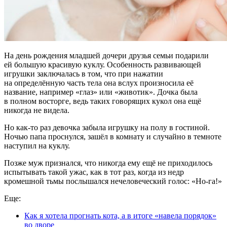
На день рождения младшей дочери друзья семьи подарили
ей большую красивую куклу. Особенность развивающей
игрушки заключалась в том, что при нажатии
на определённую часть тела она вслух произносила её
название, например «глаз» или «животик». Дочка была
в полном восторге, ведь таких говорящих кукол она ещё
никогда не видела.
Но как-то раз девочка забыла игрушку на полу в гостиной.
Ночью папа проснулся, зашёл в комнату и случайно в темноте
наступил на куклу.
Позже муж признался, что никогда ему ещё не приходилось
испытывать такой ужас, как в тот раз, когда из недр
кромешной тьмы послышался нечеловеческий голос: «Но-га!»
Еще:
Как я хотела прогнать кота, а в итоге «навела порядок»
во дворе