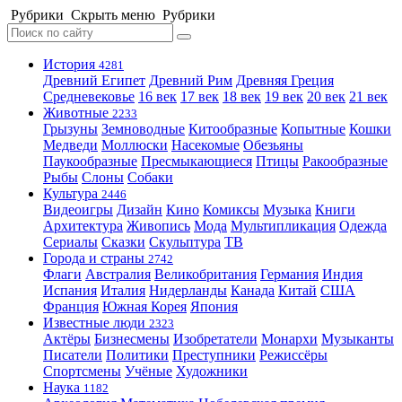
Рубрики
Скрыть меню
Рубрики
История
4281
Древний Египет
Древний Рим
Древняя Греция
Средневековье
16 век
17 век
18 век
19 век
20 век
21 век
Животные
2233
Грызуны
Земноводные
Китообразные
Копытные
Кошки
Медведи
Моллюски
Насекомые
Обезьяны
Паукообразные
Пресмыкающиеся
Птицы
Ракообразные
Рыбы
Слоны
Собаки
Культура
2446
Видеоигры
Дизайн
Кино
Комиксы
Музыка
Книги
Архитектура
Живопись
Мода
Мультипликация
Одежда
Сериалы
Сказки
Скульптура
ТВ
Города и страны
2742
Флаги
Австралия
Великобритания
Германия
Индия
Испания
Италия
Нидерланды
Канада
Китай
США
Франция
Южная Корея
Япония
Известные люди
2323
Актёры
Бизнесмены
Изобретатели
Монархи
Музыканты
Писатели
Политики
Преступники
Режиссёры
Спортсмены
Учёные
Художники
Наука
1182