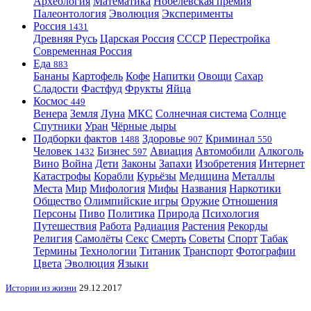
Археология
Математика
Нобелевская премия
Палеонтология
Эволюция
Эксперименты
Россия
1431
Древняя Русь
Царская Россия
СССР
Перестройка
Современная Россия
Еда
883
Бананы
Картофель
Кофе
Напитки
Овощи
Сахар
Сладости
Фастфуд
Фрукты
Яйца
Космос
449
Венера
Земля
Луна
МКС
Солнечная система
Солнце
Спутники
Уран
Чёрные дыры
Подборки фактов
Здоровье
Криминал
1488
907
550
Человек
Бизнес
Авиация
Автомобили
Алкоголь
1432
597
Вино
Война
Дети
Законы
Запахи
Изобретения
Интернет
Катастрофы
Корабли
Курьёзы
Медицина
Металлы
Места
Мир
Мифология
Мифы
Названия
Наркотики
Общество
Олимпийские игры
Оружие
Отношения
Персоны
Пиво
Политика
Природа
Психология
Путешествия
Работа
Радиация
Растения
Рекорды
Религия
Самолёты
Секс
Смерть
Советы
Спорт
Табак
Термины
Технологии
Титаник
Транспорт
Фотографии
Цвета
Эволюция
Языки
Истории из жизни
29.12.2017