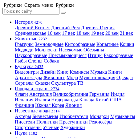
Рубрики
Скрыть меню
Рубрики
История
4270
Древний Египет
Древний Рим
Древняя Греция
Средневековье
16 век
17 век
18 век
19 век
20 век
21 век
Животные
2232
Грызуны
Земноводные
Китообразные
Копытные
Кошки
Медведи
Моллюски
Насекомые
Обезьяны
Паукообразные
Пресмыкающиеся
Птицы
Ракообразные
Рыбы
Слоны
Собаки
Культура
2435
Видеоигры
Дизайн
Кино
Комиксы
Музыка
Книги
Архитектура
Живопись
Мода
Мультипликация
Одежда
Сериалы
Сказки
Скульптура
ТВ
Города и страны
2734
Флаги
Австралия
Великобритания
Германия
Индия
Испания
Италия
Нидерланды
Канада
Китай
США
Франция
Южная Корея
Япония
Известные люди
2314
Актёры
Бизнесмены
Изобретатели
Монархи
Музыканты
Писатели
Политики
Преступники
Режиссёры
Спортсмены
Учёные
Художники
Наука
1182