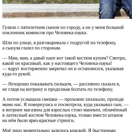
Гуляли с пятилетним сыном по городу, а он у меня большой
поклонник комиксов про Человека-паука.
Шли по улице, я разговаривала с подругой по телефону,
а сынуля глазел по сторонам.
— Мам, мам, а давай папе вот такой костюм купим? Смотри,
какой он красивый, как у настоящего Человека-паука!
— вдруг восторженно закричал он и остановился, указывая
куда-то рукой.
— Нехорошо показывать пальцем, — рассеянно сказала я,
не глядя на витрину и продолжая болтать по телефону.
А потом услышала смешки — прохожие хихикали, проходя
мимо нас. Я повернулась и посмотрела, куда указывал сын, —
в витрине магазина для взрослых стоял манекен, облачённый
в латексный костюм Человека-паука, только вместо штанов
на нём были ярко-красные стринги.
Моё лицо моментально залилось краской. Я быстренько