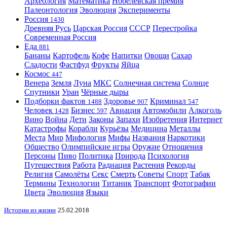
Археология
Математика
Нобелевская премия
Палеонтология
Эволюция
Эксперименты
Россия
1430
Древняя Русь
Царская Россия
СССР
Перестройка
Современная Россия
Еда
881
Бананы
Картофель
Кофе
Напитки
Овощи
Сахар
Сладости
Фастфуд
Фрукты
Яйца
Космос
447
Венера
Земля
Луна
МКС
Солнечная система
Солнце
Спутники
Уран
Чёрные дыры
Подборки фактов
Здоровье
Криминал
1488
907
547
Человек
Бизнес
Авиация
Автомобили
Алкоголь
1428
597
Вино
Война
Дети
Законы
Запахи
Изобретения
Интернет
Катастрофы
Корабли
Курьёзы
Медицина
Металлы
Места
Мир
Мифология
Мифы
Названия
Наркотики
Общество
Олимпийские игры
Оружие
Отношения
Персоны
Пиво
Политика
Природа
Психология
Путешествия
Работа
Радиация
Растения
Рекорды
Религия
Самолёты
Секс
Смерть
Советы
Спорт
Табак
Термины
Технологии
Титаник
Транспорт
Фотографии
Цвета
Эволюция
Языки
Истории из жизни
25.02.2018