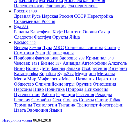
Археология
Математика
Нобелевская премия
Палеонтология
Эволюция
Эксперименты
Россия
1430
Древняя Русь
Царская Россия
СССР
Перестройка
Современная Россия
Еда
881
Бананы
Картофель
Кофе
Напитки
Овощи
Сахар
Сладости
Фастфуд
Фрукты
Яйца
Космос
449
Венера
Земля
Луна
МКС
Солнечная система
Солнце
Спутники
Уран
Чёрные дыры
Подборки фактов
Здоровье
Криминал
1488
907
548
Человек
Бизнес
Авиация
Автомобили
Алкоголь
1431
597
Вино
Война
Дети
Законы
Запахи
Изобретения
Интернет
Катастрофы
Корабли
Курьёзы
Медицина
Металлы
Места
Мир
Мифология
Мифы
Названия
Наркотики
Общество
Олимпийские игры
Оружие
Отношения
Персоны
Пиво
Политика
Природа
Психология
Путешествия
Работа
Радиация
Растения
Рекорды
Религия
Самолёты
Секс
Смерть
Советы
Спорт
Табак
Термины
Технологии
Титаник
Транспорт
Фотографии
Цвета
Эволюция
Языки
Истории из жизни
06.04.2018