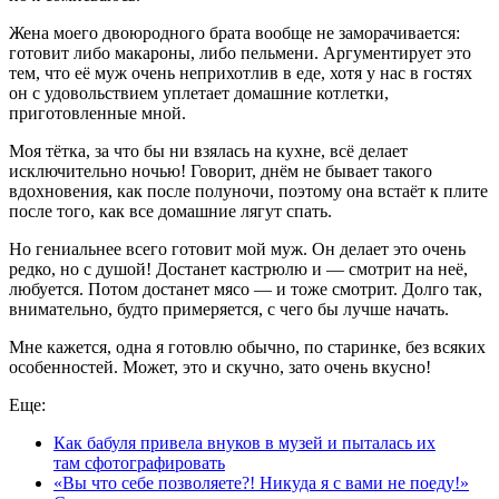
Жена моего двоюродного брата вообще не заморачивается:
готовит либо макароны, либо пельмени. Аргументирует это
тем, что её муж очень неприхотлив в еде, хотя у нас в гостях
он с удовольствием уплетает домашние котлетки,
приготовленные мной.
Моя тётка, за что бы ни взялась на кухне, всё делает
исключительно ночью! Говорит, днём не бывает такого
вдохновения, как после полуночи, поэтому она встаёт к плите
после того, как все домашние лягут спать.
Но гениальнее всего готовит мой муж. Он делает это очень
редко, но с душой! Достанет кастрюлю и — смотрит на неё,
любуется. Потом достанет мясо — и тоже смотрит. Долго так,
внимательно, будто примеряется, с чего бы лучше начать.
Мне кажется, одна я готовлю обычно, по старинке, без всяких
особенностей. Может, это и скучно, зато очень вкусно!
Еще:
Как бабуля привела внуков в музей и пыталась их
там сфотографировать
«Вы что себе позволяете?! Никуда я с вами не поеду!»