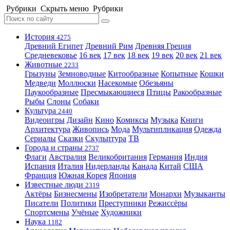
Рубрики
Скрыть меню
Рубрики
История
4275
Древний Египет
Древний Рим
Древняя Греция
Средневековье
16 век
17 век
18 век
19 век
20 век
21 век
Животные
2233
Грызуны
Земноводные
Китообразные
Копытные
Кошки
Медведи
Моллюски
Насекомые
Обезьяны
Паукообразные
Пресмыкающиеся
Птицы
Ракообразные
Рыбы
Слоны
Собаки
Культура
2440
Видеоигры
Дизайн
Кино
Комиксы
Музыка
Книги
Архитектура
Живопись
Мода
Мультипликация
Одежда
Сериалы
Сказки
Скульптура
ТВ
Города и страны
2737
Флаги
Австралия
Великобритания
Германия
Индия
Испания
Италия
Нидерланды
Канада
Китай
США
Франция
Южная Корея
Япония
Известные люди
2319
Актёры
Бизнесмены
Изобретатели
Монархи
Музыканты
Писатели
Политики
Преступники
Режиссёры
Спортсмены
Учёные
Художники
Наука
1182