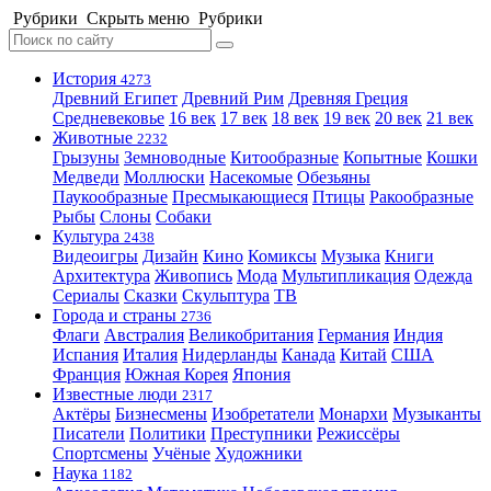
Рубрики
Скрыть меню
Рубрики
История
4273
Древний Египет
Древний Рим
Древняя Греция
Средневековье
16 век
17 век
18 век
19 век
20 век
21 век
Животные
2232
Грызуны
Земноводные
Китообразные
Копытные
Кошки
Медведи
Моллюски
Насекомые
Обезьяны
Паукообразные
Пресмыкающиеся
Птицы
Ракообразные
Рыбы
Слоны
Собаки
Культура
2438
Видеоигры
Дизайн
Кино
Комиксы
Музыка
Книги
Архитектура
Живопись
Мода
Мультипликация
Одежда
Сериалы
Сказки
Скульптура
ТВ
Города и страны
2736
Флаги
Австралия
Великобритания
Германия
Индия
Испания
Италия
Нидерланды
Канада
Китай
США
Франция
Южная Корея
Япония
Известные люди
2317
Актёры
Бизнесмены
Изобретатели
Монархи
Музыканты
Писатели
Политики
Преступники
Режиссёры
Спортсмены
Учёные
Художники
Наука
1182