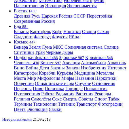
Археология
Математика
Нобелевская премия
Палеонтология
Эволюция
Эксперименты
Россия
1430
Древняя Русь
Царская Россия
СССР
Перестройка
Современная Россия
Еда
881
Бананы
Картофель
Кофе
Напитки
Овощи
Сахар
Сладости
Фастфуд
Фрукты
Яйца
Космос
447
Венера
Земля
Луна
МКС
Солнечная система
Солнце
Спутники
Уран
Чёрные дыры
Подборки фактов
Здоровье
Криминал
1488
907
548
Человек
Бизнес
Авиация
Автомобили
Алкоголь
1430
597
Вино
Война
Дети
Законы
Запахи
Изобретения
Интернет
Катастрофы
Корабли
Курьёзы
Медицина
Металлы
Места
Мир
Мифология
Мифы
Названия
Наркотики
Общество
Олимпийские игры
Оружие
Отношения
Персоны
Пиво
Политика
Природа
Психология
Путешествия
Работа
Радиация
Растения
Рекорды
Религия
Самолёты
Секс
Смерть
Советы
Спорт
Табак
Термины
Технологии
Титаник
Транспорт
Фотографии
Цвета
Эволюция
Языки
Истории из жизни
21.09.2018