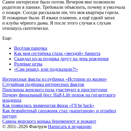
Самое интересное было потом. Вечером мне позвонили
родители в панике. Требовали объяснить, почему я умолчала
о пожаре. Соседи рассказали им, что моя квартира горела.
И пожарные были. И языки пламени, а ещё едкий запах
и клубы чёрного дыма. Я после этого случая к слухам
отношусь скептически.
Еще:
Весёлая парочка
Как моя сестрёнка стала «звездой» банкета
Скандал из-за подарка другу на день рождения
Ролевые игры
«Сам решил, или подсказали?!»
Интересные факты из рубрики «Истории из жизни»
Случайная подборка интересных фактов
Пингвины женского пола участвуют в проституции
Почему финальный босс Half-Life похож на гигантского
младенца
Как появилась знаменитая фраза «I’ll be back»
Как безработный сапожник стал «капитаном» и ограбил
ратушу
Самцы морского конька беременеют и рожают
© 2011–2026 Фактрум
Написать в редакцию