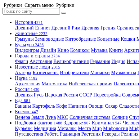
Рубрики
Скрыть меню
Рубрики
История
4271
Древний Египет
Древний Рим
Древняя Греция
Средневек
Животные
2232
Грызуны
Земноводные
Китообразные
Копытные
Кошки
Культура
2436
Видеоигры
Дизайн
Кино
Комиксы
Музыка
Книги
Архит
Города и страны
2734
Флаги
Австралия
Великобритания
Германия
Индия
Испа
Известные люди
2315
Актёры
Бизнесмены
Изобретатели
Монархи
Музыканты
Наука
1182
Археология
Математика
Нобелевская премия
Палеонтоло
Россия
1430
Древняя Русь
Царская Россия
СССР
Перестройка
Соврем
Еда
881
Бананы
Картофель
Кофе
Напитки
Овощи
Сахар
Сладости
Космос
447
Венера
Земля
Луна
МКС
Солнечная система
Солнце
Спу
Подборки фактов
Здоровье
Криминал
Челове
1488
907
547
Курьёзы
Медицина
Металлы
Места
Мир
Мифология
Ми
Путешествия
Работа
Радиация
Растения
Рекорды
Религия