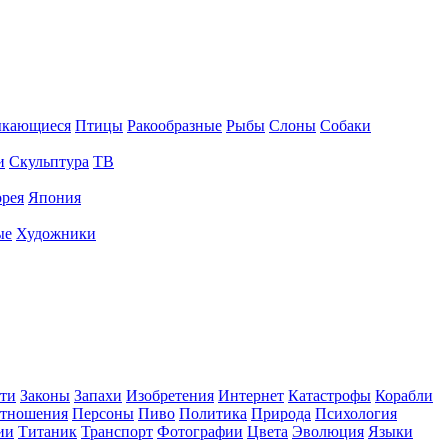
ыкающиеся
Птицы
Ракообразные
Рыбы
Слоны
Собаки
и
Скульптура
ТВ
рея
Япония
ые
Художники
ти
Законы
Запахи
Изобретения
Интернет
Катастрофы
Корабли
тношения
Персоны
Пиво
Политика
Природа
Психология
ии
Титаник
Транспорт
Фотографии
Цвета
Эволюция
Языки