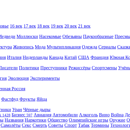
овье
16 век
17 век
18 век
19 век
20 век
21 век
Медведи
Моллюски
Насекомые
Обезьяны
Паукообразные
Пресм
ектура
Живопись
Мода
Мультипликация
Одежда
Сериалы
Сказк
ния
Италия
Нидерланды
Канада
Китай
США
Франция
Южная Ко
Писатели
Политики
Преступники
Режиссёры
Спортсмены
Учён
гия
Эволюция
Эксперименты
енная Россия
Фастфуд
Фрукты
Яйца
тники
Уран
Чёрные дыры
к
Бизнес
Авиация
Автомобили
Алкоголь
Вино
Война
Де
1428
597
фы
Названия
Наркотики
Общество
Олимпийские игры
Оружие
О
Самолёты
Секс
Смерть
Советы
Спорт
Табак
Термины
Технолог