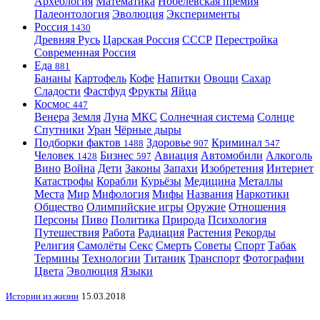
Археология
Математика
Нобелевская премия
Палеонтология
Эволюция
Эксперименты
Россия
1430
Древняя Русь
Царская Россия
СССР
Перестройка
Современная Россия
Еда
881
Бананы
Картофель
Кофе
Напитки
Овощи
Сахар
Сладости
Фастфуд
Фрукты
Яйца
Космос
447
Венера
Земля
Луна
МКС
Солнечная система
Солнце
Спутники
Уран
Чёрные дыры
Подборки фактов
Здоровье
Криминал
1488
907
547
Человек
Бизнес
Авиация
Автомобили
Алкоголь
1428
597
Вино
Война
Дети
Законы
Запахи
Изобретения
Интернет
Катастрофы
Корабли
Курьёзы
Медицина
Металлы
Места
Мир
Мифология
Мифы
Названия
Наркотики
Общество
Олимпийские игры
Оружие
Отношения
Персоны
Пиво
Политика
Природа
Психология
Путешествия
Работа
Радиация
Растения
Рекорды
Религия
Самолёты
Секс
Смерть
Советы
Спорт
Табак
Термины
Технологии
Титаник
Транспорт
Фотографии
Цвета
Эволюция
Языки
Истории из жизни
15.03.2018