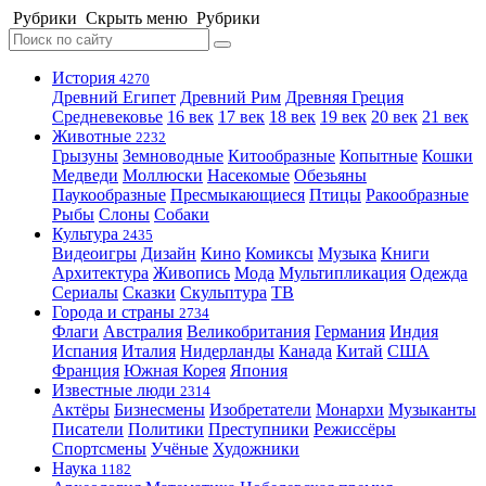
Рубрики
Скрыть меню
Рубрики
История
4270
Древний Египет
Древний Рим
Древняя Греция
Средневековье
16 век
17 век
18 век
19 век
20 век
21 век
Животные
2232
Грызуны
Земноводные
Китообразные
Копытные
Кошки
Медведи
Моллюски
Насекомые
Обезьяны
Паукообразные
Пресмыкающиеся
Птицы
Ракообразные
Рыбы
Слоны
Собаки
Культура
2435
Видеоигры
Дизайн
Кино
Комиксы
Музыка
Книги
Архитектура
Живопись
Мода
Мультипликация
Одежда
Сериалы
Сказки
Скульптура
ТВ
Города и страны
2734
Флаги
Австралия
Великобритания
Германия
Индия
Испания
Италия
Нидерланды
Канада
Китай
США
Франция
Южная Корея
Япония
Известные люди
2314
Актёры
Бизнесмены
Изобретатели
Монархи
Музыканты
Писатели
Политики
Преступники
Режиссёры
Спортсмены
Учёные
Художники
Наука
1182