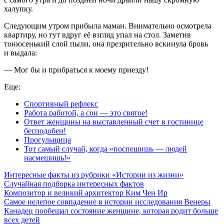
халупку.
Следующим утром прибыла маман. Внимательно осмотрела
квартиру, но тут вдруг её взгляд упал на стол. Заметив
тонюсенький слой пыли, она презрительно вскинула бровь
и выдала:
— Мог бы и прибраться к моему приезду!
Еще:
Спортивный рефлекс
Работа работой, а сон — это святое!
Ответ женщины на выставленный счет в гостинице
бесподобен!
Прогульщица
Тот самый случай, когда «поспешишь — людей
насмешишь!»
Интересные факты из рубрики «Истории из жизни»
Случайная подборка интересных фактов
Композитор и великий архитектор Ким Чен Ир
Самое нелепое совпадение в истории исследования Венеры
Канадец пообещал состояние женщине, которая родит больше
всех детей