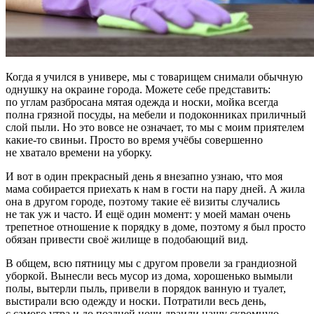
Когда я учился в универе, мы с товарищем снимали обычную
однушку на окраине города. Можете себе представить:
по углам разбросана мятая одежда и носки, мойка всегда
полна грязной посуды, на мебели и подоконниках приличный
слой пыли. Но это вовсе не означает, то мы с моим приятелем
какие-то свиньи. Просто во время учёбы совершенно
не хватало времени на уборку.
И вот в один прекрасный день я внезапно узнаю, что моя
мама собирается приехать к нам в гости на пару дней. А жила
она в другом городе, поэтому такие её визиты случались
не так уж и часто. И ещё один момент: у моей маман очень
трепетное отношение к порядку в доме, поэтому я был просто
обязан привести своё жилище в подобающий вид.
В общем, всю пятницу мы с другом провели за грандиозной
уборкой. Вынесли весь мусор из дома, хорошенько вымыли
полы, вытерли пыль, привели в порядок ванную и туалет,
выстирали всю одежду и носки. Потратили весь день,
с самого утра и до поздней ночи драили нашу скромную