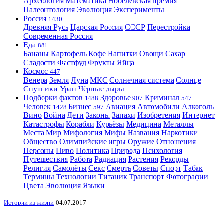
Археология
Математика
Нобелевская премия
Палеонтология
Эволюция
Эксперименты
Россия
1430
Древняя Русь
Царская Россия
СССР
Перестройка
Современная Россия
Еда
881
Бананы
Картофель
Кофе
Напитки
Овощи
Сахар
Сладости
Фастфуд
Фрукты
Яйца
Космос
447
Венера
Земля
Луна
МКС
Солнечная система
Солнце
Спутники
Уран
Чёрные дыры
Подборки фактов
Здоровье
Криминал
1488
907
547
Человек
Бизнес
Авиация
Автомобили
Алкоголь
1428
597
Вино
Война
Дети
Законы
Запахи
Изобретения
Интернет
Катастрофы
Корабли
Курьёзы
Медицина
Металлы
Места
Мир
Мифология
Мифы
Названия
Наркотики
Общество
Олимпийские игры
Оружие
Отношения
Персоны
Пиво
Политика
Природа
Психология
Путешествия
Работа
Радиация
Растения
Рекорды
Религия
Самолёты
Секс
Смерть
Советы
Спорт
Табак
Термины
Технологии
Титаник
Транспорт
Фотографии
Цвета
Эволюция
Языки
Истории из жизни
04.07.2017