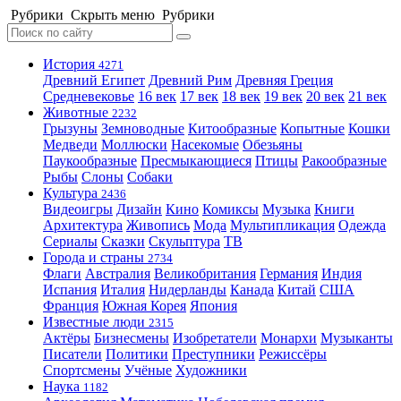
Рубрики
Скрыть меню
Рубрики
История
4271
Древний Египет
Древний Рим
Древняя Греция
Средневековье
16 век
17 век
18 век
19 век
20 век
21 век
Животные
2232
Грызуны
Земноводные
Китообразные
Копытные
Кошки
Медведи
Моллюски
Насекомые
Обезьяны
Паукообразные
Пресмыкающиеся
Птицы
Ракообразные
Рыбы
Слоны
Собаки
Культура
2436
Видеоигры
Дизайн
Кино
Комиксы
Музыка
Книги
Архитектура
Живопись
Мода
Мультипликация
Одежда
Сериалы
Сказки
Скульптура
ТВ
Города и страны
2734
Флаги
Австралия
Великобритания
Германия
Индия
Испания
Италия
Нидерланды
Канада
Китай
США
Франция
Южная Корея
Япония
Известные люди
2315
Актёры
Бизнесмены
Изобретатели
Монархи
Музыканты
Писатели
Политики
Преступники
Режиссёры
Спортсмены
Учёные
Художники
Наука
1182